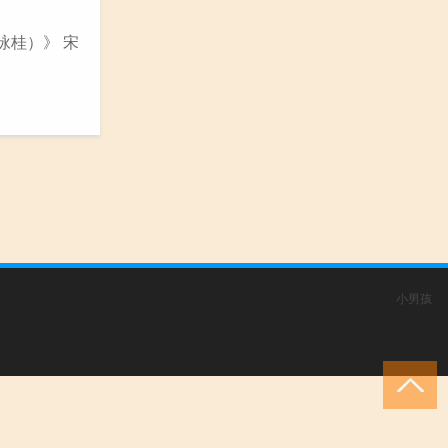
咏桂）》 宋
小男孩