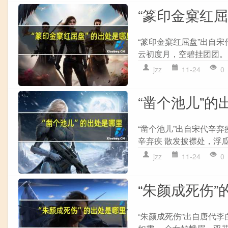
“篆印金窠红
“篆印金窠红屈盘”出自宋
云初度月，空碧挂团团。 
jzz
11-24
0
“凿个池儿”的
“凿个池儿”出自宋代辛弃
辛弃疾 散发披襟处，浮瓜
jzz
11-24
0
“朱颜成死伤”
“朱颜成死伤”出自唐代李