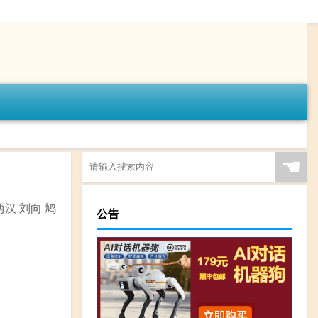
☚
汉 刘向 鸠
公告