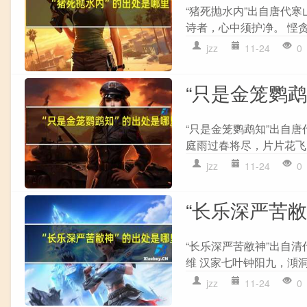
“猪死抛水内”出自唐代寒
诗者，心中须护净。 悭贪
jzz
11-24
0
“只是金笼鹦
“只是金笼鹦鹉知”出自唐
庭雨过春将尽，片片花飞。
jzz
11-24
0
“长乐深严苦
“长乐深严苦敝神”出自清
维 汉家七叶钟阳九，澒洞
jzz
11-24
0