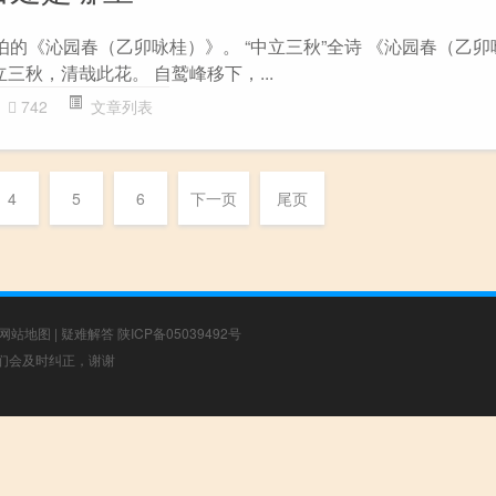
伯的《沁园春（乙卯咏桂）》。 “中立三秋”全诗 《沁园春（乙卯
立三秋，清哉此花。 自鹫峰移下，...
742
文章列表
4
5
6
下一页
尾页
网站地图
|
疑难解答
陕ICP备05039492号
，我们会及时纠正，谢谢