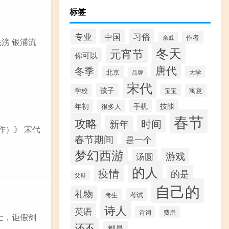
标签
专业
习俗
中国
作者
亲戚
毛滂 银浦流
冬天
元宵节
你可以
唐代
冬季
北京
大学
品牌
宋代
孩子
学校
寓意
宝宝
年初
手机
技能
很多人
春节
攻略
时间
新年
作）》 宋代
春节期间
是一个
梦幻西游
游戏
汤圆
的人
疫情
的是
父母
自己的
礼物
考试
考生
诗人
英语
诗词
费用
三士，讵假剑
还不
都是