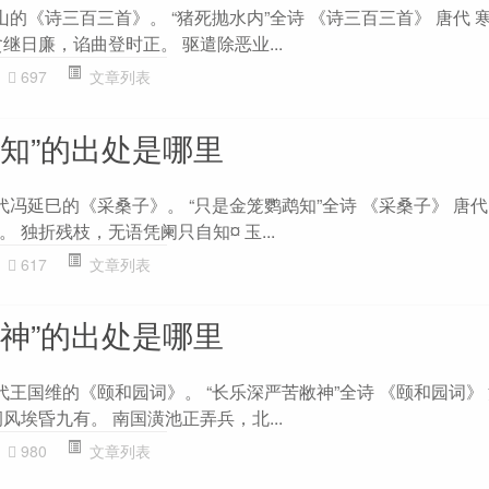
山的《诗三百三首》。 “猪死抛水内”全诗 《诗三百三首》 唐代 
继日廉，谄曲登时正。 驱遣除恶业...
697
文章列表
鹉知”的出处是哪里
代冯延巳的《采桑子》。 “只是金笼鹦鹉知”全诗 《采桑子》 唐代
 独折残枝，无语凭阑只自知¤ 玉...
617
文章列表
敝神”的出处是哪里
代王国维的《颐和园词》。 “长乐深严苦敝神”全诗 《颐和园词》 
风埃昏九有。 南国潢池正弄兵，北...
980
文章列表