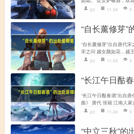
如霜。 众女妒蛾眉，双花
jzz
11-24
0
“自长薰修芽”
“自长薰修芽”出自唐代宋
宋之问 越女颜如花，越王
jzz
11-24
0
“长江午日酤
“长江午日酤春酒”出自唐
曲》 唐代 张籍 江南人家
jzz
11-24
0
“中立三秋”的