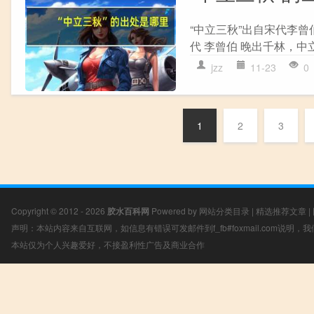
“中立三秋”出自宋代李曾
代 李曾伯 晚出千林，中
jzz
11-23
0
1
2
3
Copyright © 2012 - 2026
胶水百科网
Powered by
网站分类目录
|
精选推荐文章
|
声明：本站内容来自互联网，如信息有错误可发邮件到f_fb#foxmail.com说明
本站仅为个人兴趣爱好，不接盈利性广告及商业合作