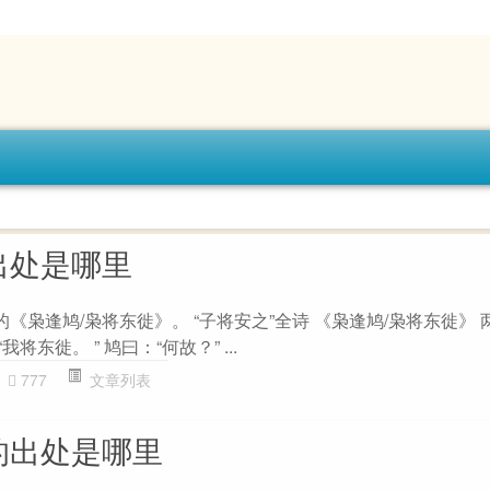
出处是哪里
《枭逢鸠/枭将东徙》。 “子将安之”全诗 《枭逢鸠/枭将东徙》 两
将东徙。 ” 鸠曰：“何故？” ...
777
文章列表
的出处是哪里