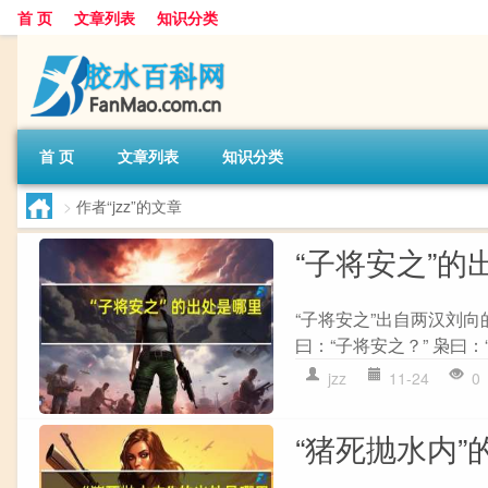
首 页
文章列表
知识分类
首 页
文章列表
知识分类
>
作者“jzz”的文章
“子将安之”的
“子将安之”出自两汉刘向的
曰：“子将安之？” 枭曰：“我
jzz
11-24
0
“猪死抛水内”