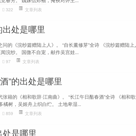
竞春芳。 魏姝信郑袖，掩袂对怀王...
322
文章列表
的出处是哪里
之问的《浣纱篇赠陆上人》。 “自长薰修芽”全诗 《浣纱篇赠陆上
闻浣纱。 国微不自宠，献作吴宫娃...
97
文章列表
春酒”的出处是哪里
代张籍的《相和歌辞·江南曲》。 “长江午日酤春酒”全诗 《相和歌
多橘树，吴姬舟上织白纻。 土地卑湿...
859
文章列表
出处是哪里