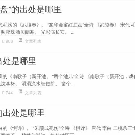
屈盘”的出处是哪里
代毛滂的《武陵春》。 “篆印金窠红屈盘”全诗 《武陵春》 宋代 
照夜珠胎贝阙寒。 光彩满长安。 ...
988
文章列表
出处是哪里
疾的《南歌子（新开池。 “凿个池儿”全诗 《南歌子（新开池，戏
沈李杯。 涓涓流水细侵阶。 凿个...
744
文章列表
的出处是哪里
白的《惧谗》。 “朱颜成死伤”全诗 《惧谗》 唐代 李白 二桃杀