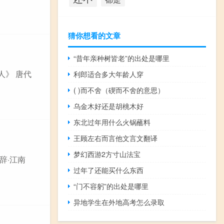
猜你想看的文章
“昔年亲种树皆老”的出处是哪里
人》 唐代
利郎适合多大年龄人穿
( )而不舍（碶而不舍的意思）
乌金木好还是胡桃木好
东北过年用什么火锅蘸料
王顾左右而言他文言文翻译
梦幻西游2方寸山法宝
辞·江南
过年了还能买什么东西
“门不容躬”的出处是哪里
异地学生在外地高考怎么录取