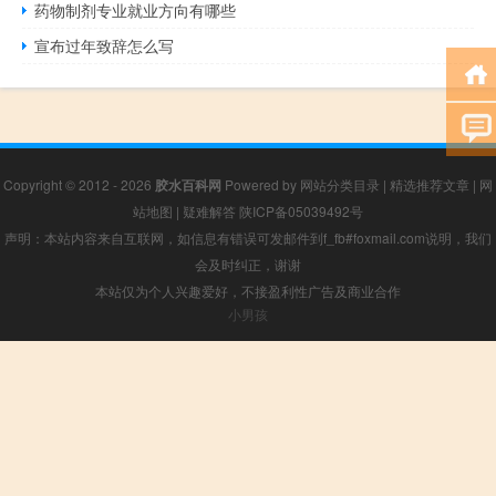
药物制剂专业就业方向有哪些
宣布过年致辞怎么写
Copyright © 2012 - 2026
胶水百科网
Powered by
网站分类目录
|
精选推荐文章
|
网
站地图
|
疑难解答
陕ICP备05039492号
声明：本站内容来自互联网，如信息有错误可发邮件到f_fb#foxmail.com说明，我们
会及时纠正，谢谢
本站仅为个人兴趣爱好，不接盈利性广告及商业合作
小男孩