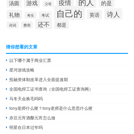
的人
疫情
游戏
的是
汤圆
父母
自己的
诗人
礼物
英语
考试
考生
还不
都是
诗词
费用
猜你想看的文章
以下哪个属于商业汇票
星河游戏攻略
投融资体制改革进入全面提速期
全国电焊工证书查询（全国电焊工证查询网）
马冬天会换毛吗吗
tony老师什么梗？tony老师是什么意思什么梗
赤豆元宵酒酿元宵怎么做
明星在日本过年吗