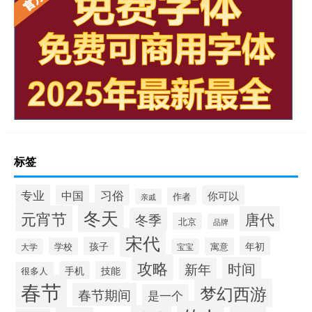
标签
专业
习俗
中国
你可以
作者
亲戚
冬天
元宵节
唐代
冬季
北京
品牌
宋代
年初
孩子
学校
寓意
大学
宝宝
攻略
时间
新年
手机
技能
很多人
春节
梦幻西游
春节期间
是一个