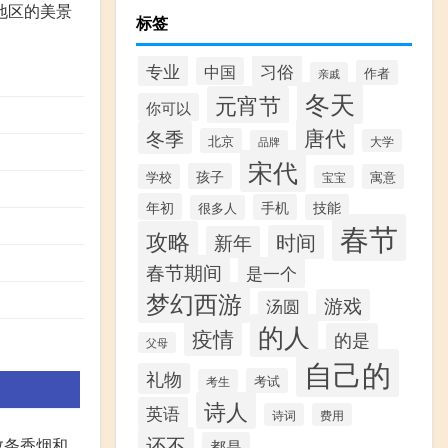
地区的美景
标签
专业
习俗
中国
作者
亲戚
冬天
元宵节
你可以
唐代
冬季
北京
大学
品牌
宋代
孩子
学校
寓意
宝宝
年初
手机
技能
很多人
春节
攻略
时间
新年
春节期间
是一个
梦幻西游
游戏
汤圆
的人
疫情
的是
父母
自己的
礼物
考试
考生
诗人
英语
诗词
费用
还不
数条香烟和
都是