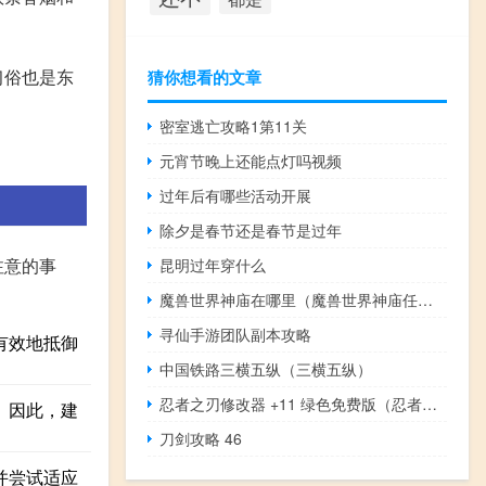
习俗也是东
猜你想看的文章
密室逃亡攻略1第11关
元宵节晚上还能点灯吗视频
过年后有哪些活动开展
除夕是春节还是春节是过年
注意的事
昆明过年穿什么
魔兽世界神庙在哪里（魔兽世界神庙任务部落的都有那些）
寻仙手游团队副本攻略
有效地抵御
中国铁路三横五纵（三横五纵）
忍者之刃修改器 +11 绿色免费版（忍者之刃修改器 +11 绿色免费版功能简介）
。因此，建
刀剑攻略 46
并尝试适应