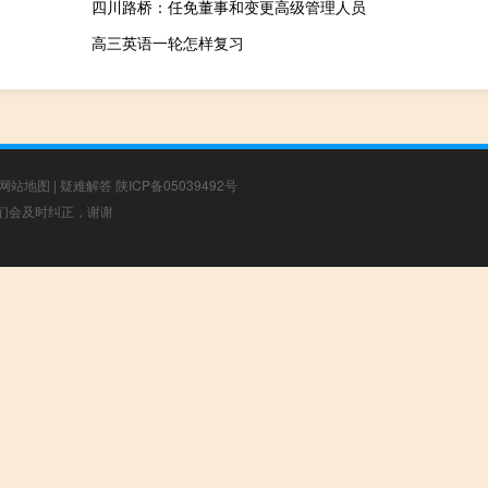
四川路桥：任免董事和变更高级管理人员
高三英语一轮怎样复习
网站地图
|
疑难解答
陕ICP备05039492号
，我们会及时纠正，谢谢