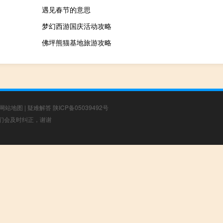
遇见春节的意思
梦幻西游国庆活动攻略
佛坪熊猫基地旅游攻略
网站地图
|
疑难解答
陕ICP备05039492号
，我们会及时纠正，谢谢