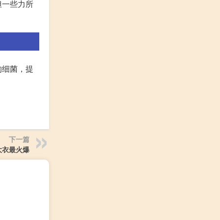
担一些力所
的细菌，提
下一篇
大衣最火爆