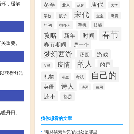
唐代
冬季
循环，缓解
北京
大学
品牌
宋代
孩子
学校
寓意
宝宝
年初
手机
技能
很多人
春节
攻略
时间
新年
至关重要。
春节期间
是一个
梦幻西游
游戏
汤圆
的人
疫情
的是
父母
自己的
可以获得舒适
礼物
考试
考生
诗人
英语
诗词
费用
还不
都是
温暖丹田。
猜你想看的文章
“唯将淡素常凭”的出处是哪里