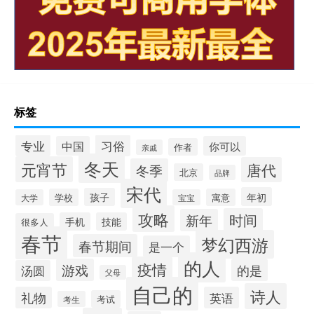
标签
专业
习俗
中国
你可以
作者
亲戚
冬天
元宵节
唐代
冬季
北京
品牌
宋代
年初
孩子
学校
寓意
大学
宝宝
攻略
时间
新年
手机
技能
很多人
春节
梦幻西游
春节期间
是一个
的人
疫情
游戏
的是
汤圆
父母
自己的
诗人
礼物
英语
考试
考生