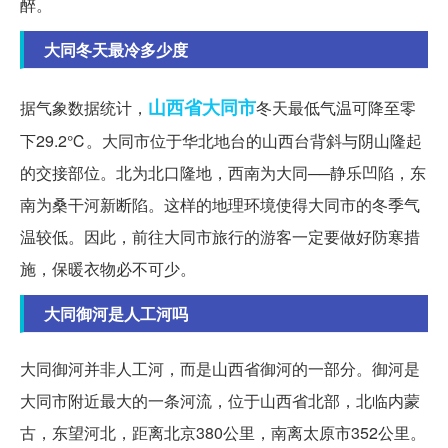
醉。
大同冬天最冷多少度
山西省
大同市
据气象数据统计，
冬天最低气温可降至零
下29.2℃。大同市位于华北地台的山西台背斜与阴山隆起
的交接部位。北为北口隆地，西南为大同──静乐凹陷，东
南为桑干河新断陷。这样的地理环境使得大同市的冬季气
温较低。因此，前往大同市旅行的游客一定要做好防寒措
施，保暖衣物必不可少。
大同御河是人工河吗
大同御河并非人工河，而是山西省御河的一部分。御河是
大同市附近最大的一条河流，位于山西省北部，北临内蒙
古，东望河北，距离北京380公里，南离太原市352公里。