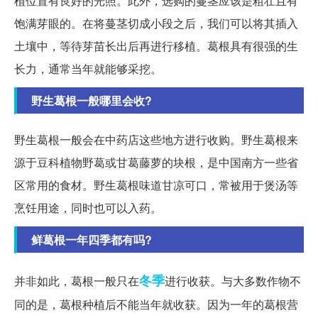
植位置有良好的光照。此外，选购的蔓茎应该是粗壮且有
饱满芽眼的。在将蔓茎切成小段之后，我们可以将其插入
土壤中，等待芽苗长出后再进行移植。葛根具有很强的生
长力，通常当年就能够采挖。
野生葛根一般哪里会收?
野生葛根一般会在中药店这些地方进行收购。野生葛根来
源于豆科植物野葛或甘葛藤萝的块根，是中国南方一些省
区常用的食材。野生葛根味道甘凉可口，常被用于煲汤等
烹饪用途，同时也可以入药。
鲜葛根一年四季都有吗?
冬季
并非如此，葛根一般只在
进行收获。与大多数作物不
同的是，葛根种植后不能当年就收获。因为一年的葛根营