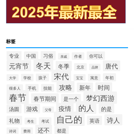
标签
专业
习俗
中国
你可以
作者
亲戚
冬天
元宵节
唐代
冬季
北京
品牌
宋代
年初
孩子
学校
寓意
大学
宝宝
攻略
时间
新年
手机
技能
很多人
春节
梦幻西游
春节期间
是一个
的人
疫情
游戏
的是
汤圆
父母
自己的
诗人
礼物
英语
考试
考生
还不
都是
诗词
费用