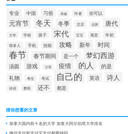
专业
习俗
中国
你可以
作者
亲戚
冬天
元宵节
唐代
冬季
北京
品牌
宋代
年初
孩子
学校
寓意
大学
宝宝
攻略
时间
新年
手机
技能
很多人
春节
梦幻西游
春节期间
是一个
的人
疫情
游戏
的是
汤圆
父母
自己的
诗人
礼物
英语
考试
考生
还不
都是
诗词
费用
猜你想看的文章
加拿大国内前十名的大学 加拿大阿尔伯塔大学排名
微信支付和支付宝支付都要钱吗