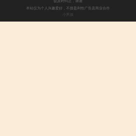
会及时纠正，谢谢
本站仅为个人兴趣爱好，不接盈利性广告及商业合作
小男孩