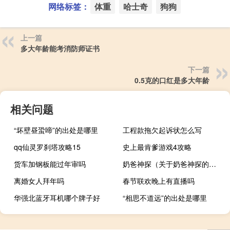
网络标签：
体重
哈士奇
狗狗
上一篇
多大年龄能考消防师证书
下一篇
0.5克的口红是多大年龄
相关问题
“坏壁昼蛩啼”的出处是哪里
工程款拖欠起诉状怎么写
qq仙灵罗刹塔攻略15
史上最肯爹游戏4攻略
货车加钢板能过年审吗
奶爸神探（关于奶爸神探的介绍）
离婚女人拜年吗
春节联欢晚上有直播吗
华强北蓝牙耳机哪个牌子好
“相思不道远”的出处是哪里