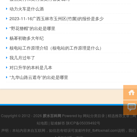
动力火车是什么酒
2023-11-16广西玉林市玉州区(竹菌)的报价是多少
“野花簪帽”的出处是哪里
杨幂初吻多大年纪
核电站工作原理介绍（核电站的工作原理是什么）
我几月过年了
对口升学的本科是几本
“九华山路云遮寺”的出处是哪里
Copyright © 2012 - 2026
胶水百科网
Powered by
网站分类目录
|
精选推荐文章
|
网
站地图
|
疑难解答
陕ICP备05039492号
声明：本站内容来自互联网，如信息有错误可发邮件到f_fb#foxmail.com说明，我们