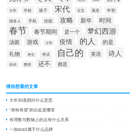
宋代
年初
孩子
学校
寓意
大学
宝宝
攻略
时间
新年
手机
技能
很多人
春节
梦幻西游
春节期间
是一个
的人
疫情
游戏
的是
汤圆
父母
自己的
诗人
礼物
英语
考试
考生
还不
都是
诗词
费用
猜你想看的文章
大年30喜鹊叫什么意思
“来秋有望”的出处是哪里
有理数与数轴上的点有什么关系
一加ace2属于什么品牌