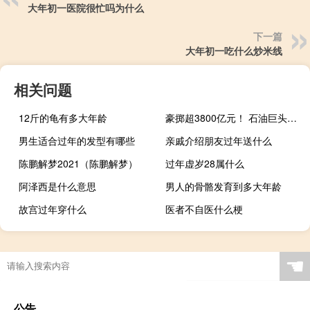
大年初一医院很忙吗为什么
下一篇
大年初一吃什么炒米线
相关问题
12斤的龟有多大年龄
豪掷超3800亿元！ 石油巨头雪佛龙宣布：收购竞争对手
男生适合过年的发型有哪些
亲戚介绍朋友过年送什么
陈鹏解梦2021（陈鹏解梦）
过年虚岁28属什么
阿泽西是什么意思
男人的骨骼发育到多大年龄
故宫过年穿什么
医者不自医什么梗
☚
公告