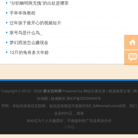
“分职幽明两无愧”的出处是哪里
手串串珠教程
过年孩子最开心的视频短片
寒号鸟是什么鸟_
梦幻西游怎么赚现金
12斤的龟有多大年龄
Copyright © 2012 - 2026
胶水百科网
Powered by
网站分类目录
|
精选推荐文章
|
网
站地图
|
疑难解答
陕ICP备05039492号
声明：本站内容来自互联网，如信息有错误可发邮件到f_fb#foxmail.com说明，我们
会及时纠正，谢谢
本站仅为个人兴趣爱好，不接盈利性广告及商业合作
小男孩