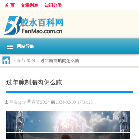
首 页
文章列表
知识分类
网站导航
>
春节2024
>
过年腌制腊肉怎么腌
过年腌制腊肉怎么腌
春节2024
网友:
gny
2024-02-09 17:31:25