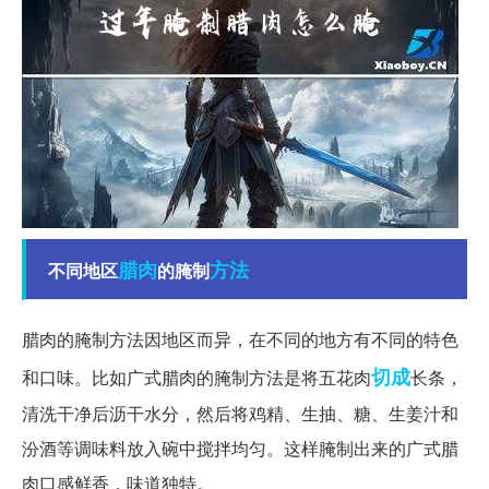
腊肉
方法
不同地区
的腌制
腊肉的腌制方法因地区而异，在不同的地方有不同的特色
切成
和口味。比如广式腊肉的腌制方法是将五花肉
长条，
清洗干净后沥干水分，然后将鸡精、生抽、糖、生姜汁和
汾酒等调味料放入碗中搅拌均匀。这样腌制出来的广式腊
肉口感鲜香，味道独特。