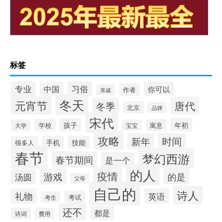
标签
专业
习俗
中国
你可以
作者
亲戚
冬天
元宵节
唐代
冬季
北京
品牌
宋代
年初
孩子
学校
寓意
大学
宝宝
攻略
时间
新年
手机
技能
很多人
春节
梦幻西游
春节期间
是一个
的人
疫情
游戏
的是
汤圆
父母
自己的
诗人
礼物
英语
考试
考生
还不
都是
诗词
费用