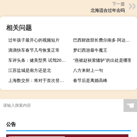
下一篇
北海适合过年去吗
相关问题
过年孩子最开心的视频短片
巴西财政部长费尔南多·阿达：巴西将研究措施以避免经济放缓
滴滴快车春节几号恢复正常
梦幻西游最牛魔王
车评头条：健美型男 试驾2016款宝马328i xDrive M
“燕裙赵袂萦辘轳”的出处是哪里
江苏盐城是南方还是北
八方来财上一句
上海数交所：将对于首次登记挂牌企业给予一次性补贴
春节后是离婚高峰
☚
公告