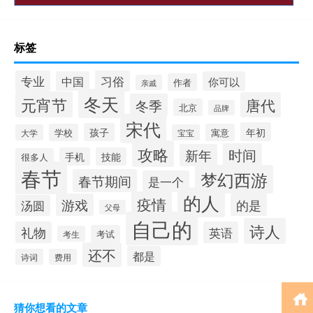
标签
专业
习俗
中国
你可以
作者
亲戚
冬天
元宵节
唐代
冬季
北京
品牌
宋代
年初
孩子
学校
寓意
大学
宝宝
攻略
时间
新年
手机
技能
很多人
春节
梦幻西游
春节期间
是一个
的人
疫情
游戏
的是
汤圆
父母
自己的
诗人
礼物
英语
考试
考生
还不
都是
诗词
费用
猜你想看的文章