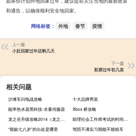
如果你计划外地回家过年，建议提前关注当地的最新政策
和通告，以确保顺利安全地回家。
网络标签：
外地
春节
疫情
上一篇
小肚回家过年还剩几天
下一篇
彩票过年初几卖
相关问题
沙滩车闪电战攻略
十大品牌男装
能率热水器黑科技-水量伺服器
Xbox 桥攻略
龙之谷升级攻略2014（龙之谷升级攻略）
助理社会工作师考试的时间在什么时候
“髫龀七八岁”的出处是哪里
驾照不满实习期能不能租车