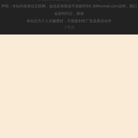
声明：本站内容来自互联网，如信息有错误可发邮件到f_fb#foxmail.com说明，我们
会及时纠正，谢谢
本站仅为个人兴趣爱好，不接盈利性广告及商业合作
小男孩