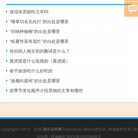
痰湿体质能吃元宵吗
“唾掌功名在此行”的出处是哪里
“归纳种杨柳”的出处是哪里
“畦夏怜渠有底忙”的出处是哪里
徐伯韬人物文初的翻译是什么？
翼虎团是什么电视剧（翼虎团）
春节旅游吃什么好吃的
“扬翘向庭柯”的出处是哪里
按季节变化顺序介绍景物的文章有哪些
Copyright © 2012 - 2026
胶水百科网
Powered by
网站分类目录
|
精选推荐文章
|
网
站地图
|
疑难解答
陕ICP备05039492号