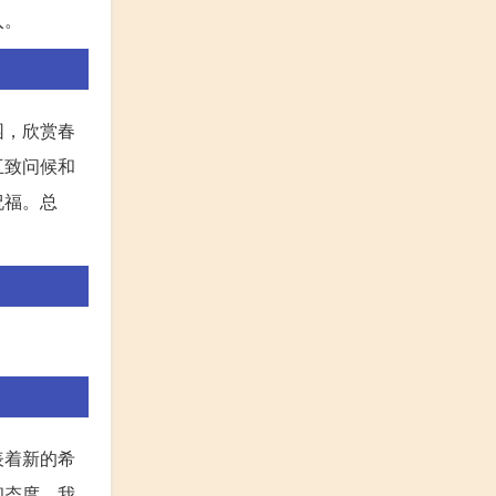
入。
园，欣赏春
互致问候和
祝福。总
表着新的希
和态度。我