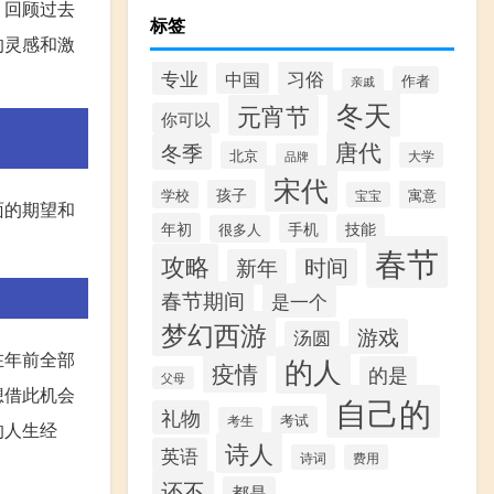
。回顾过去
标签
的灵感和激
专业
习俗
中国
作者
亲戚
冬天
元宵节
你可以
唐代
冬季
北京
大学
品牌
宋代
孩子
学校
寓意
宝宝
面的期望和
年初
手机
技能
很多人
春节
攻略
时间
新年
春节期间
是一个
梦幻西游
游戏
汤圆
在年前全部
的人
疫情
的是
父母
想借此机会
自己的
礼物
考试
考生
的人生经
诗人
英语
诗词
费用
还不
都是