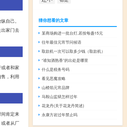
猜你想看的文章
放纵自己。
走出家门去
某商场购进一批台灯,若按每盏15元
往年最佳元宵节问候语
取款机一次可以取多少钱（取款机）
“谁知酒熟香”的出处是哪里
行或者和家
什么是税务号码
销售，利用
看见恶魔攻略
山楂馅元宵品牌
马鞍山监狱怎样过年
花龙丹(关于花龙丹简述)
时间肯定来
永康方岩过年禁止吗
，或者从厂