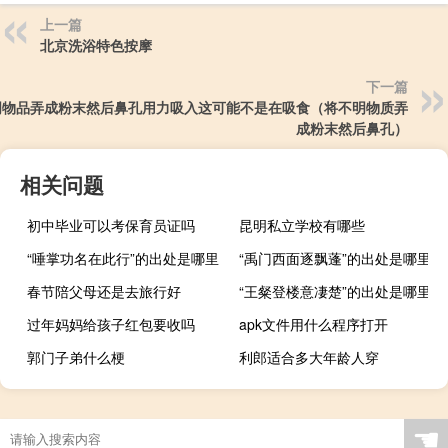
上一篇
北京洗浴特色按摩
下一篇
明物品弄成粉末然后鼻孔用力吸入这可能不是在吸食（将不明物质弄
成粉末然后鼻孔）
相关问题
初中毕业可以考保育员证吗
昆明私立学校有哪些
“唾掌功名在此行”的出处是哪里
“禹门西面逐飘蓬”的出处是哪里
春节陪父母还是去旅行好
“王粲登楼意凄楚”的出处是哪里
过年妈妈给孩子红包要收吗
apk文件用什么程序打开
郭门子弟什么梗
利郎适合多大年龄人穿
☚