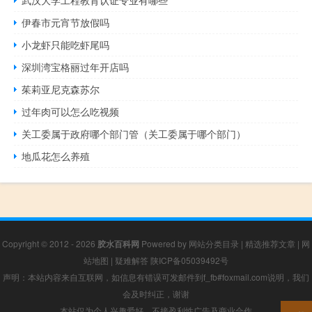
武汉大学工程教育认证专业有哪些
伊春市元宵节放假吗
小龙虾只能吃虾尾吗
深圳湾宝格丽过年开店吗
茱莉亚尼克森苏尔
过年肉可以怎么吃视频
关工委属于政府哪个部门管（关工委属于哪个部门）
地瓜花怎么养殖
Copyright © 2012 - 2026
胶水百科网
Powered by
网站分类目录
|
精选推荐文章
|
网
站地图
|
疑难解答
陕ICP备05039492号
声明：本站内容来自互联网，如信息有错误可发邮件到f_fb#foxmail.com说明，我们
会及时纠正，谢谢
本站仅为个人兴趣爱好，不接盈利性广告及商业合作