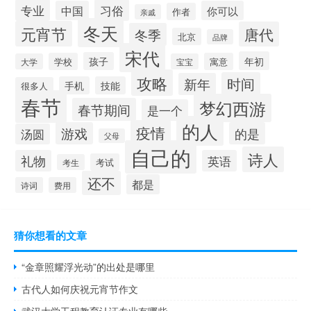
专业
习俗
中国
你可以
作者
亲戚
冬天
元宵节
唐代
冬季
北京
品牌
宋代
年初
孩子
学校
寓意
大学
宝宝
攻略
时间
新年
手机
技能
很多人
春节
梦幻西游
春节期间
是一个
的人
疫情
游戏
的是
汤圆
父母
自己的
诗人
礼物
英语
考试
考生
还不
都是
诗词
费用
猜你想看的文章
“金章照耀浮光动”的出处是哪里
古代人如何庆祝元宵节作文