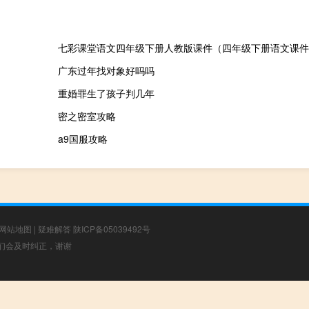
七彩课堂语文四年级下册人教版课件（四年级下册语文课件
广东过年找对象好吗吗
重婚罪生了孩子判几年
密之密室攻略
a9国服攻略
网站地图
|
疑难解答
陕ICP备05039492号
，我们会及时纠正，谢谢