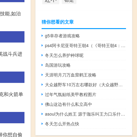
技能,如治
猜你想看的文章
g5幸存者游戏攻略
ps4阿卡尼亚哥特王朝4（《哥特王朝4：阿卡尼亚》第二章流程攻略）
英战斗兵进
冬天怎么养护种球呢
岛国游玩攻略
天涯明月刀万血窟鹤王攻略
大众越野车10万左右哪款好（大众越野车10万左右）
克和火箭单
过年气氛贴纸美甲教程图片
佛山这边有什么私立高中
asoul为什么姓王 源于珈乐叫王力口乐什么梗
冬天怎么开热点快
打掉你想自偷