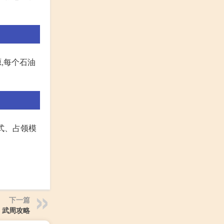
源,每个石油
模式、占领模
下一篇
武周攻略