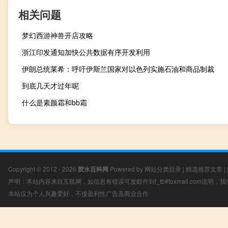
相关问题
梦幻西游神兽开店攻略
浙江印发通知加快公共数据有序开发利用
伊朗总统莱希：呼吁伊斯兰国家对以色列实施石油和商品制裁
到底几天才过年呢
什么是素颜霜和bb霜
Copyright © 2012 - 2026
胶水百科网
Powered by
网站分类目录
|
精选推荐文章
|
声明：本站内容来自互联网，如信息有错误可发邮件到f_fb#foxmail.com说明
本站仅为个人兴趣爱好，不接盈利性广告及商业合作