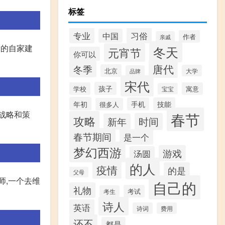
标签
专业
习俗
中国
作者
亲戚
偷的自家建
冬天
元宵节
你可以
唐代
冬季
北京
大学
品牌
宋代
孩子
学校
寓意
宝宝
年初
手机
技能
很多人
战略和策
春节
攻略
时间
新年
春节期间
是一个
梦幻西游
游戏
汤圆
的人
疫情
的是
父母
师,一个去维
自己的
礼物
考试
考生
诗人
英语
诗词
费用
还不
都是