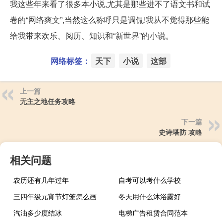
我这些年来看了很多本小说,尤其是那些进不了语文书和试
卷的“网络爽文”,当然这么称呼只是调侃!我从不觉得那些能
给我带来欢乐、阅历、知识和“新世界”的小说。
网络标签：
天下
小说
这部
上一篇
无主之地任务攻略
下一篇
史诗塔防 攻略
相关问题
农历还有几年过年
自考可以考什么学校
三四年级元宵节灯笼怎么画
冬天用什么沐浴露好
汽油多少度结冰
电梯广告租赁合同范本