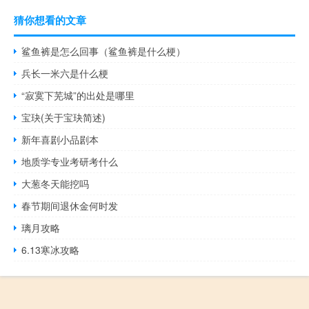
猜你想看的文章
鲨鱼裤是怎么回事（鲨鱼裤是什么梗）
兵长一米六是什么梗
“寂寞下芜城”的出处是哪里
宝玦(关于宝玦简述)
新年喜剧小品剧本
地质学专业考研考什么
大葱冬天能挖吗
春节期间退休金何时发
璃月攻略
6.13寒冰攻略