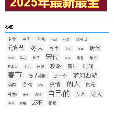
标签
专业
习俗
中国
你可以
作者
亲戚
冬天
元宵节
唐代
冬季
北京
品牌
宋代
年初
孩子
学校
寓意
大学
宝宝
攻略
时间
新年
手机
技能
很多人
春节
梦幻西游
春节期间
是一个
的人
疫情
游戏
的是
汤圆
父母
自己的
诗人
礼物
英语
考试
考生
还不
都是
诗词
费用