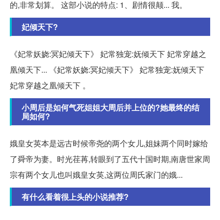
的,非常划算。 这部小说的特点: 1、剧情很颠... 我。
妃倾天下?
《妃常妖娆:冥妃倾天下》 妃常独宠:妩倾天下 妃常穿越之
凰倾天下... 《妃常妖娆:冥妃倾天下》 妃常独宠:妩倾天下
妃常穿越之凰倾天下 。
小周后是如何气死姐姐大周后并上位的?她最终的结
局如何?
娥皇女英本是远古时候帝尧的两个女儿,姐妹两个同时嫁给
了舜帝为妻。时光荏苒,转眼到了五代十国时期,南唐世家周
宗有两个女儿也叫娥皇女英,这两位周氏家门的娥...
有什么看着很上头的小说推荐?