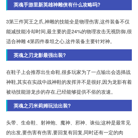
英魂手游里新英雄神雕侠有什么攻略吗?
3第三件冥王之爪,神雕的技能全是物理伤害,这件装备不仅
能减技能冷却时间,最主要的是24%的物理攻击无视防御,很
适合神雕 4第四件泰坦之心,这件装备主要针对神。
英魂之刃龙影最强出装?
在鞋子上会推荐出生命鞋,很多玩家为了一点输出会选择战
神鞋,其实在实战中战神鞋的发挥并不是很好,因为龙影有着
被动技能游龙步的存在,已经能够提供不俗的攻速。
英魂之刃米莉姆玩法出装?
头带、生命鞋、射神炮、魔神、邪神、诛仙;这种是最常见
的出发,要伤害有伤害,要回复有回复,同时还有一定的肉