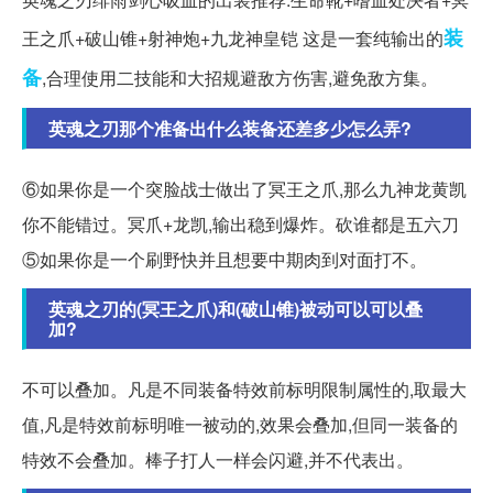
装
王之爪+破山锥+射神炮+九龙神皇铠 这是一套纯输出的
备
,合理使用二技能和大招规避敌方伤害,避免敌方集。
英魂之刃那个准备出什么装备还差多少怎么弄?
⑥如果你是一个突脸战士做出了冥王之爪,那么九神龙黄凯
你不能错过。冥爪+龙凯,输出稳到爆炸。砍谁都是五六刀
⑤如果你是一个刷野快并且想要中期肉到对面打不。
英魂之刃的(冥王之爪)和(破山锥)被动可以可以叠
加?
不可以叠加。凡是不同装备特效前标明限制属性的,取最大
值,凡是特效前标明唯一被动的,效果会叠加,但同一装备的
特效不会叠加。棒子打人一样会闪避,并不代表出。