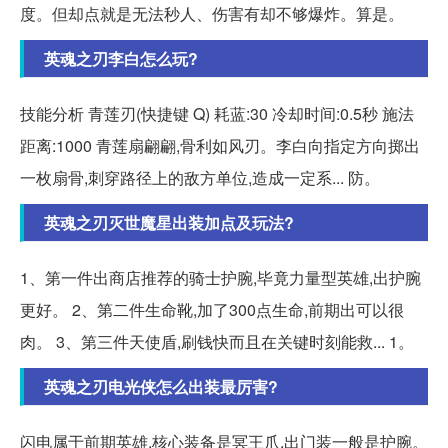
度。但却点就是无法秒人、伤害有却不够爆炸。算是。
英魂之刃李白怎么玩?
技能分析 青莲刃(快捷键 Q) 耗蓝:30 冷却时间:0.5秒 施法
距离:1000 青莲扇翩翩,骨利如风刃。李白向指定方向掷出
一枚扇骨,刺穿路径上的敌方单位,造成一定系... 防。
英魂之刃灭世魔星出装加点及玩法?
1、第一件出商店推荐的骑士护腕,毕竟力量型英雄,出护腕
更好。 2、第二件生命靴,加了300点生命,前期出可以很
肉。 3、第三件天使盾,刷钱快而且在关键时刻能救... 1。
英魂之刃电光侠怎么出装最厉害?
闪电属于前期英雄,核心装备是冥王爪,出门装一般是护腕。