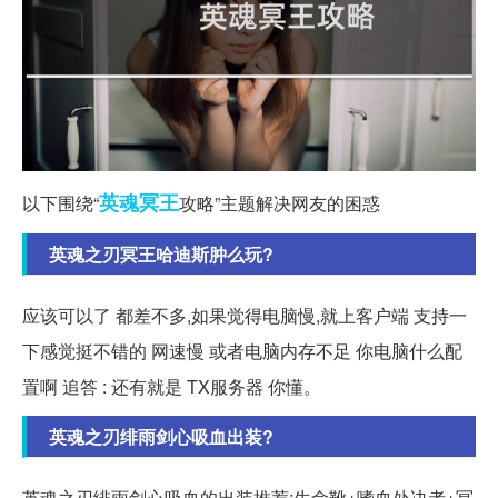
英魂
冥王
以下围绕“
攻略”主题解决网友的困惑
英魂之刃冥王哈迪斯肿么玩?
应该可以了 都差不多,如果觉得电脑慢,就上客户端 支持一
下感觉挺不错的 网速慢 或者电脑内存不足 你电脑什么配
置啊 追答 : 还有就是 TX服务器 你懂。
英魂之刃绯雨剑心吸血出装?
英魂之刃绯雨剑心吸血的出装推荐:生命靴+嗜血处决者+冥