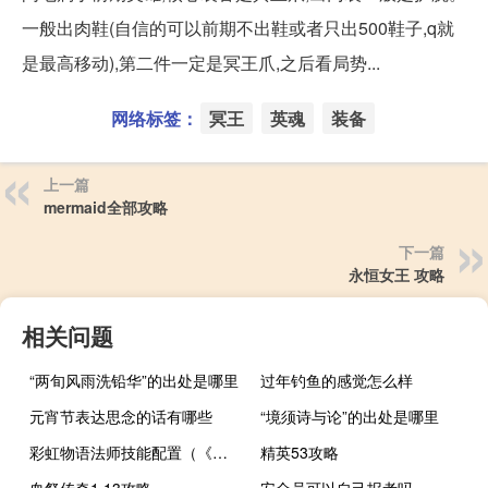
一般出肉鞋(自信的可以前期不出鞋或者只出500鞋子,q就
是最高移动),第二件一定是冥王爪,之后看局势...
网络标签：
冥王
英魂
装备
上一篇
mermaid全部攻略
下一篇
永恒女王 攻略
相关问题
“两旬风雨洗铅华”的出处是哪里
过年钓鱼的感觉怎么样
元宵节表达思念的话有哪些
“境须诗与论”的出处是哪里
彩虹物语法师技能配置（《晴空物语》职业技能介绍道法师攻略）
精英53攻略
血祭传奇1.13攻略
安全员可以自己报考吗