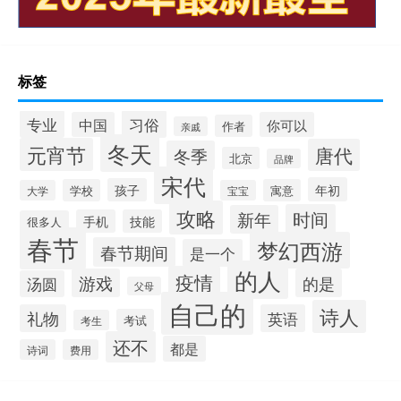
标签
专业
习俗
中国
你可以
作者
亲戚
冬天
元宵节
唐代
冬季
北京
品牌
宋代
年初
孩子
学校
寓意
大学
宝宝
攻略
时间
新年
手机
技能
很多人
春节
梦幻西游
春节期间
是一个
的人
疫情
游戏
的是
汤圆
父母
自己的
诗人
礼物
英语
考试
考生
还不
都是
诗词
费用