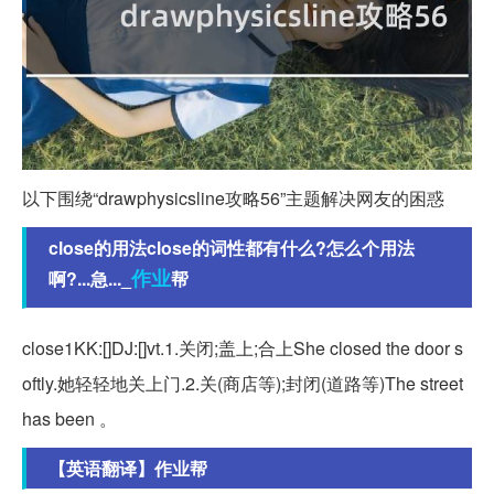
以下围绕“drawphysicsline攻略56”主题解决网友的困惑
close的用法close的词性都有什么?怎么个用法
作业
啊?...急..._
帮
close1KK:[]DJ:[]vt.1.关闭;盖上;合上She closed the door s
oftly.她轻轻地关上门.2.关(商店等);封闭(道路等)The street
has been 。
【英语翻译】作业帮