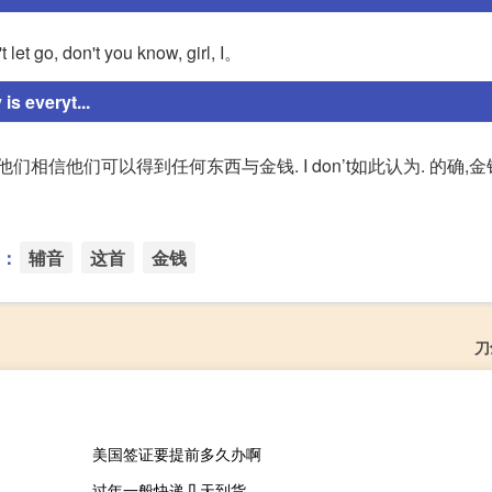
let go, don't you know, girl, I。
 everyt...
他们相信他们可以得到任何东西与金钱. I don’t如此认为. 的确,
：
辅音
这首
金钱
刀
美国签证要提前多久办啊
过年一般快递几天到货