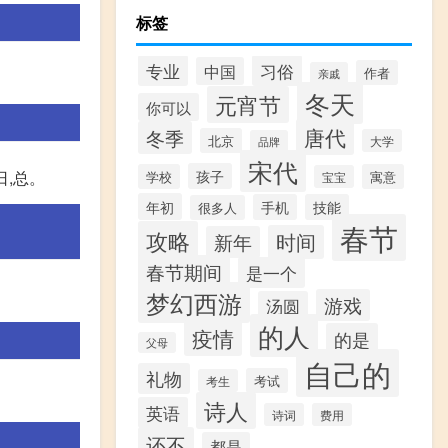
标签
专业
习俗
中国
作者
亲戚
冬天
元宵节
你可以
唐代
冬季
北京
大学
品牌
宋代
孩子
曈曈日,总。
学校
寓意
宝宝
年初
手机
技能
很多人
春节
攻略
时间
新年
春节期间
是一个
梦幻西游
游戏
汤圆
的人
疫情
的是
父母
自己的
礼物
考试
考生
诗人
英语
诗词
费用
还不
都是