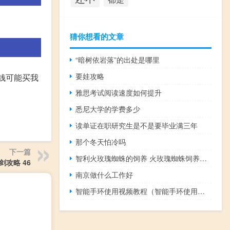
猜你想看的文章
“暗树依岩落”的出处是哪里
要娃攻略
金钱可能买我
雅思考试阅读速度如何提升
悉尼大学的学费多少
读单证在职研究生是不是要毕业满三年
那个冬天怕冷吗
下一篇
智利火玫瑰蜘蛛的饲养 火玫瑰蜘蛛饲养方法
剑攻略 46
南京做什么工作好
智能手环使用视频教程（智能手环使用说明书）