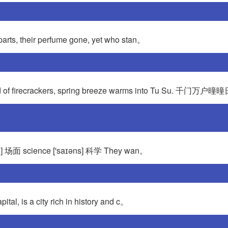
departs, their perfume gone, yet who stan。
firecrackers, spring breeze warms into Tu Su. 千门万户
si:n] 场面 science ['saɪəns] 科学 They wan。
tal, is a city rich in history and c。