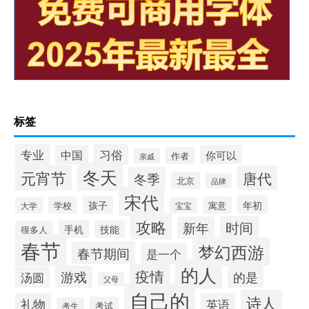
标签
专业
习俗
中国
你可以
作者
亲戚
冬天
元宵节
唐代
冬季
北京
品牌
宋代
年初
孩子
学校
寓意
大学
宝宝
攻略
时间
新年
手机
技能
很多人
春节
梦幻西游
春节期间
是一个
的人
疫情
游戏
的是
汤圆
父母
自己的
诗人
礼物
英语
考试
考生