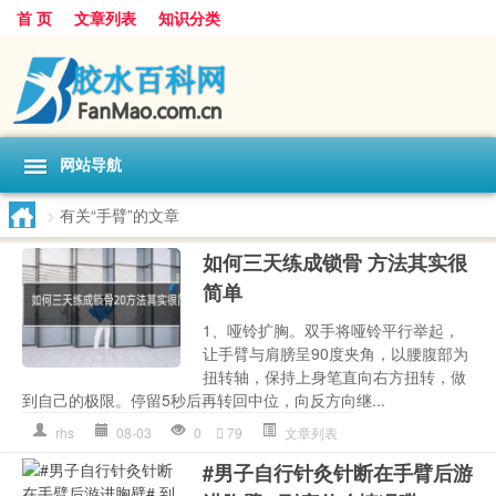
首 页
文章列表
知识分类
网站导航
>
有关“手臂”的文章
如何三天练成锁骨 方法其实很
简单
1、哑铃扩胸。双手将哑铃平行举起，
让手臂与肩膀呈90度夹角，以腰腹部为
扭转轴，保持上身笔直向右方扭转，做
到自己的极限。停留5秒后再转回中位，向反方向继...
rhs
08-03
0
79
文章列表
#男子自行针灸针断在手臂后游