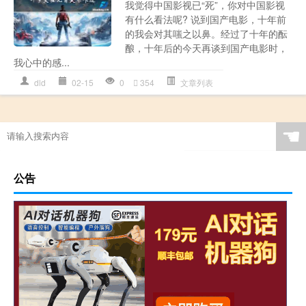
我觉得中国影视已“死”，你对中国影视
有什么看法呢? 说到国产电影，十年前
的我会对其嗤之以鼻。经过了十年的酝
酿，十年后的今天再谈到国产电影时，
我心中的感...
dld
02-15
0
354
文章列表
☚
公告