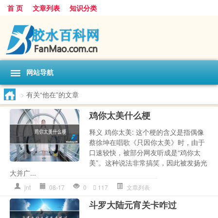
首 页
文章列表
知识分类
网站导航
>
有关“他在”的文章
鸡你太美什么梗
释义 鸡你太美: 这个梗的含义是指偶像
蔡徐坤在唱歌《只因你太美》时，由于
口速较快，被部分网友听成是“鸡你太
美”。这种说法非常搞笑，因此被发扬光
大并广...
jnt
08-17
0
117
文章列表
斗罗大陆元宵关卡咋过