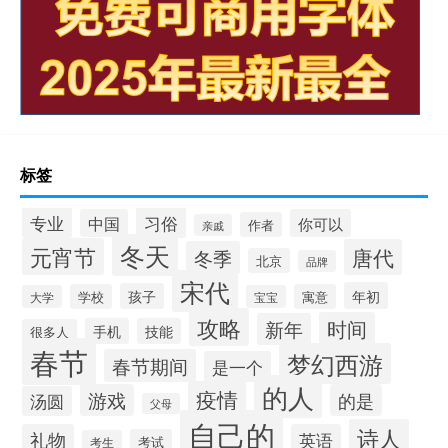
标签
专业
习俗
中国
你可以
作者
亲戚
冬天
元宵节
唐代
冬季
北京
品牌
宋代
年初
孩子
学校
寓意
大学
宝宝
攻略
时间
新年
手机
技能
很多人
春节
梦幻西游
春节期间
是一个
的人
疫情
游戏
的是
汤圆
父母
自己的
诗人
礼物
英语
考试
考生