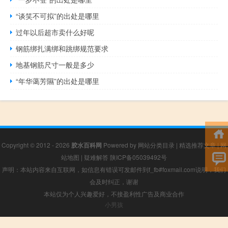
“谈笑不可拟”的出处是哪里
过年以后超市卖什么好呢
钢筋绑扎满绑和跳绑规范要求
地基钢筋尺寸一般是多少
“年华蔼芳隰”的出处是哪里
Copyright © 2012 - 2026
胶水百科网
Powered by
网站分类目录
|
精选推荐文章
|
网
站地图
|
疑难解答
陕ICP备05039492号
声明：本站内容来自互联网，如信息有错误可发邮件到f_fb#foxmail.com说明，我们
会及时纠正，谢谢
本站仅为个人兴趣爱好，不接盈利性广告及商业合作
小男孩