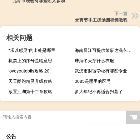
元宵节晚会有哪些名人参加
下一篇
元宵节手工搓汤圆视频教程
相关问题
“乐以感灵”的出处是哪里
海南昌江可提供荣事达洗衣机维修服务地址在哪
机票上的序号是啥意思
珠海冬天穿什么衣服
loveyoutobits攻略 26
武汉市财贸学校有哪些专业
天天酷跑精灵升级攻略
0085是哪里的区号
放置江湖第十二章攻略
多大年纪不再适合扫墓了
☚
公告