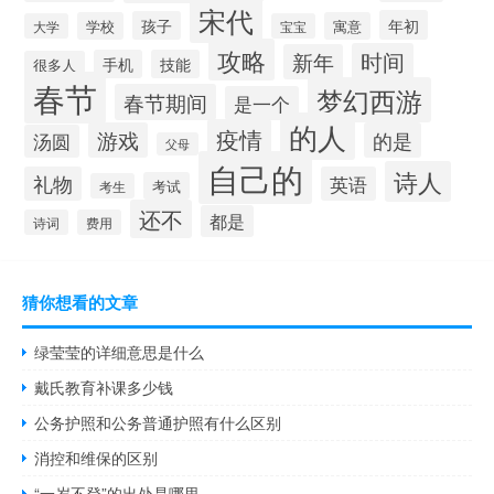
宋代
年初
孩子
学校
寓意
大学
宝宝
攻略
时间
新年
手机
技能
很多人
春节
梦幻西游
春节期间
是一个
的人
疫情
游戏
的是
汤圆
父母
自己的
诗人
礼物
英语
考试
考生
还不
都是
诗词
费用
猜你想看的文章
绿莹莹的详细意思是什么
戴氏教育补课多少钱
公务护照和公务普通护照有什么区别
消控和维保的区别
“一岁不登”的出处是哪里