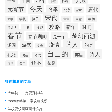
专业
习俗
中国
你可以
作者
亲戚
冬天
元宵节
唐代
冬季
北京
品牌
宋代
年初
孩子
学校
寓意
大学
宝宝
攻略
时间
新年
手机
技能
很多人
春节
梦幻西游
春节期间
是一个
的人
疫情
游戏
的是
汤圆
父母
自己的
诗人
礼物
英语
考试
考生
还不
都是
诗词
费用
猜你想看的文章
大年初二一定要拜神吗
room攻略第二章攻略视频
学校要求画画画什么好