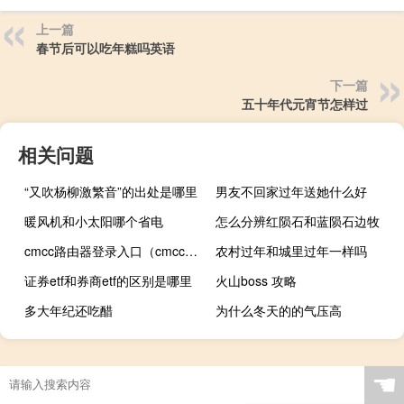
上一篇
春节后可以吃年糕吗英语
下一篇
五十年代元宵节怎样过
相关问题
“又吹杨柳激繁音”的出处是哪里
男友不回家过年送她什么好
暖风机和小太阳哪个省电
怎么分辨红陨石和蓝陨石边牧
cmcc路由器登录入口（cmcc auto）
农村过年和城里过年一样吗
证券etf和券商etf的区别是哪里
火山boss 攻略
多大年纪还吃醋
为什么冬天的的气压高
☚