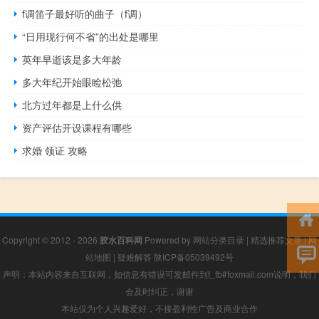
f调笛子最好听的曲子（f调）
“日用现行何不省”的出处是哪里
英年早逝该是多大年龄
多大年纪开始眼睑松弛
北方过年都是上什么供
资产评估开设课程有哪些
求婚 领证 攻略
Copyright © 2012 - 2026
胶水百科网
Powered by
网站分类目录
|
精选推荐文章
|
网
站地图
|
疑难解答
陕ICP备05039492号
声明：本站内容来自互联网，如信息有错误可发邮件到f_fb#foxmail.com说明，我们
会及时纠正，谢谢
本站仅为个人兴趣爱好，不接盈利性广告及商业合作