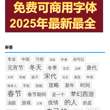
标签
专业
习俗
中国
你可以
作者
亲戚
冬天
元宵节
唐代
冬季
北京
品牌
宋代
年初
孩子
学校
寓意
大学
宝宝
攻略
时间
新年
手机
技能
很多人
春节
梦幻西游
春节期间
是一个
的人
疫情
游戏
的是
汤圆
父母