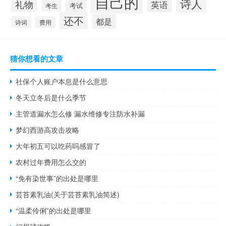
自己的
诗人
礼物
英语
考试
考生
还不
都是
诗词
费用
猜你想看的文章
社保个人账户本息是什么意思
冬天立冬后是什么季节
主管道漏水怎么修 漏水维修专注防水补漏
梦幻西游高攻击攻略
大年初五可以吃药吗感冒了
农村过年费用怎么交的
“免有染世事”的出处是哪里
芸苔素乳油(关于芸苔素乳油简述)
“温柔伶俐”的出处是哪里