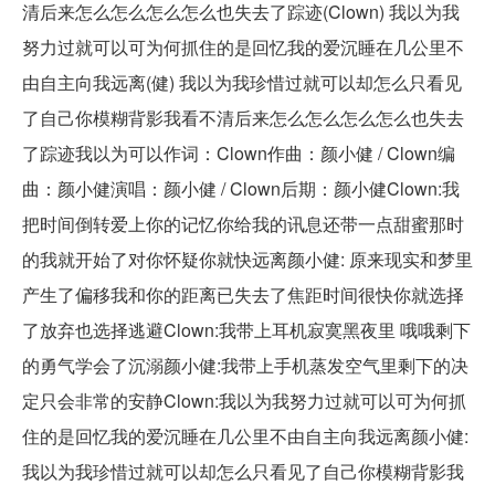
清后来怎么怎么怎么怎么也失去了踪迹(Clown) 我以为我
努力过就可以可为何抓住的是回忆我的爱沉睡在几公里不
由自主向我远离(健) 我以为我珍惜过就可以却怎么只看见
了自己你模糊背影我看不清后来怎么怎么怎么怎么也失去
了踪迹我以为可以作词：Clown作曲：颜小健 / Clown编
曲：颜小健演唱：颜小健 / Clown后期：颜小健Clown:我
把时间倒转爱上你的记忆你给我的讯息还带一点甜蜜那时
的我就开始了对你怀疑你就快远离颜小健: 原来现实和梦里
产生了偏移我和你的距离已失去了焦距时间很快你就选择
了放弃也选择逃避Clown:我带上耳机寂寞黑夜里 哦哦剩下
的勇气学会了沉溺颜小健:我带上手机蒸发空气里剩下的决
定只会非常的安静Clown:我以为我努力过就可以可为何抓
住的是回忆我的爱沉睡在几公里不由自主向我远离颜小健:
我以为我珍惜过就可以却怎么只看见了自己你模糊背影我