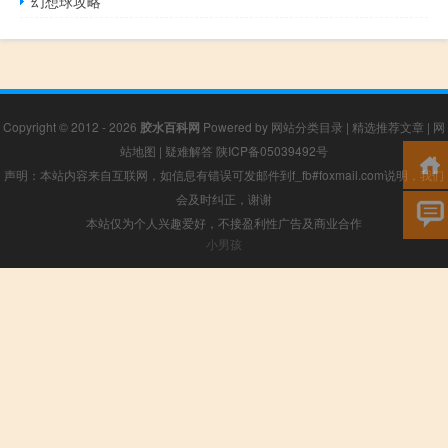
幻想球攻略
Copyright © 2012 - 2026
胶水百科网
Powered by
网站分类目录
|
精选推荐文章
|
网
站地图
|
疑难解答
陕ICP备05039492号
声明：本站内容来自互联网，如信息有错误可发邮件到f_fb#foxmail.com说明，我们
会及时纠正，谢谢
本站仅为个人兴趣爱好，不接盈利性广告及商业合作
小男孩