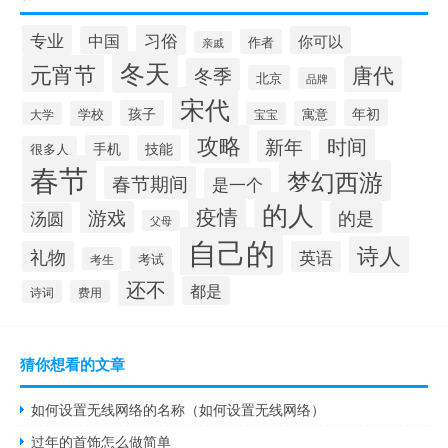
专业
习俗
中国
你可以
作者
亲戚
冬天
元宵节
唐代
冬季
北京
品牌
宋代
年初
孩子
学校
寓意
大学
宝宝
攻略
时间
新年
手机
技能
很多人
春节
梦幻西游
春节期间
是一个
的人
疫情
游戏
的是
汤圆
父母
自己的
诗人
礼物
英语
考试
考生
还不
都是
诗词
费用
猜你想看的文章
如何设置无线网络的名称（如何设置无线网络）
过年的首饰怎么做简单