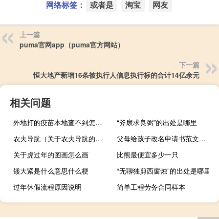
网络标签：
或者是
淘宝
网友
上一篇
puma官网app（puma官方网站）
下一篇
恒大地产新增16条被执行人信息执行标的合计14亿余元
相关问题
外地打的疫苗本地查不到怎么办（疫苗在外地打的怎么在本地查不着）
“斧扆求良弼”的出处是哪里
农夫导肮（关于农夫导肮的介绍）
父母给孩子改名申请书范文（改名申请书范文）
关于虎过年的图画怎么画
比熊最便宜多少一只
矮大紧是什么意思什么梗
“无聊独剪西窗烛”的出处是哪里
过年休假流程原因说明
简单工程劳务合同样本