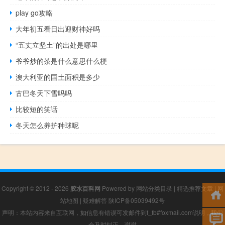
play go攻略
大年初五看日出迎财神好吗
“五丈立坚土”的出处是哪里
爷爷炒的茶是什么意思什么梗
澳大利亚的国土面积是多少
古巴冬天下雪吗吗
比较短的笑话
冬天怎么养护种球呢
Copyright © 2012 - 2026
胶水百科网
Powered by
网站分类目录
|
精选推荐文章
|
网
站地图
|
疑难解答
陕ICP备05039492号
声明：本站内容来自互联网，如信息有错误可发邮件到f_fb#foxmail.com说明，我们
会及时纠正，谢谢