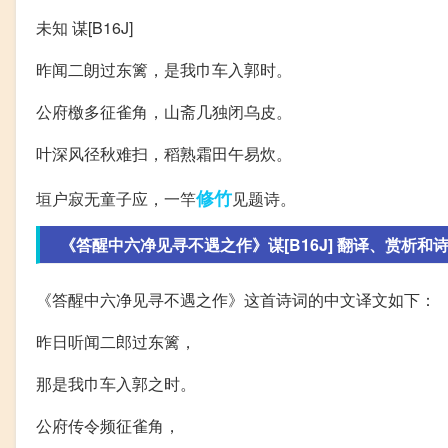
未知 谋[B16J]
昨闻二朗过东篱，是我巾车入郭时。
公府檄多征雀角，山斋几独闭乌皮。
叶深风径秋难扫，稻熟霜田午易炊。
修竹
垣户寂无童子应，一竿
见题诗。
《答醒中六净见寻不遇之作》谋[B16J] 翻译、赏析和
《答醒中六净见寻不遇之作》这首诗词的中文译文如下：
昨日听闻二郎过东篱，
那是我巾车入郭之时。
公府传令频征雀角，