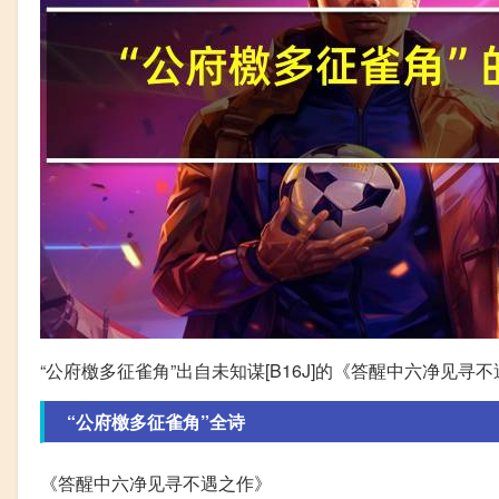
“公府檄多征雀角”出自未知谋[B16J]的《答醒中六净见寻不
“公府檄多征雀角”全诗
《答醒中六净见寻不遇之作》