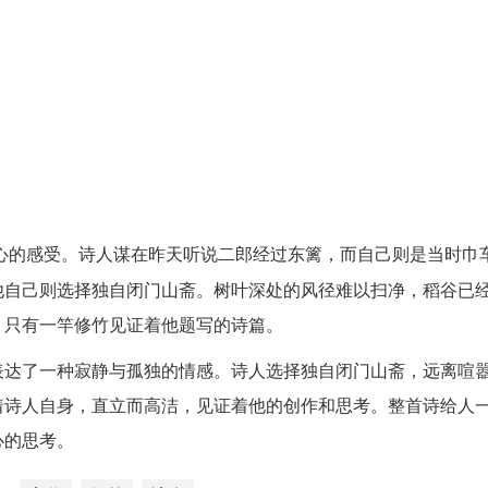
心的感受。诗人谋在昨天听说二郎经过东篱，而自己则是当时巾
他自己则选择独自闭门山斋。树叶深处的风径难以扫净，稻谷已
，只有一竿修竹见证着他题写的诗篇。
表达了一种寂静与孤独的情感。诗人选择独自闭门山斋，远离喧
着诗人自身，直立而高洁，见证着他的创作和思考。整首诗给人
心的思考。