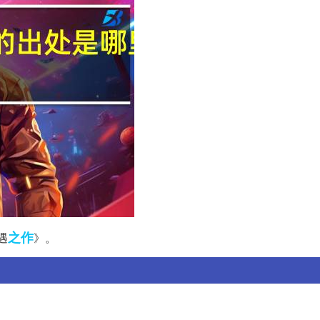
之作
遇
》。