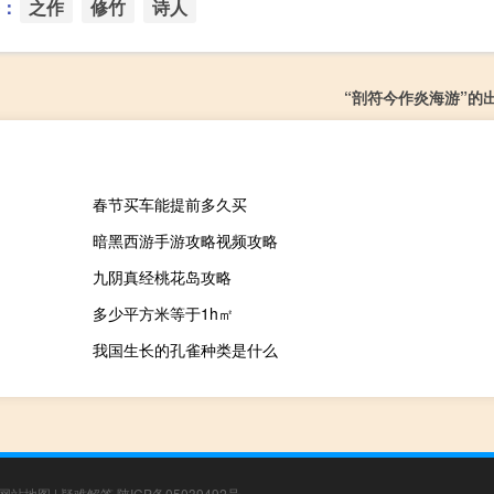
：
之作
修竹
诗人
“剖符今作炎海游”的
春节买车能提前多久买
暗黑西游手游攻略视频攻略
九阴真经桃花岛攻略
多少平方米等于1h㎡
我国生长的孔雀种类是什么
网站地图
|
疑难解答
陕ICP备05039492号