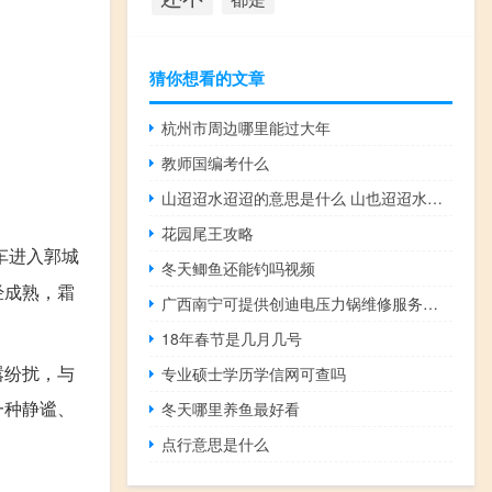
猜你想看的文章
杭州市周边哪里能过大年
教师国编考什么
山迢迢水迢迢的意思是什么 山也迢迢水也迢迢
花园尾王攻略
车进入郭城
冬天鲫鱼还能钓吗视频
经成熟，霜
广西南宁可提供创迪电压力锅维修服务地址在哪
18年春节是几月几号
嚣纷扰，与
专业硕士学历学信网可查吗
一种静谧、
冬天哪里养鱼最好看
点行意思是什么