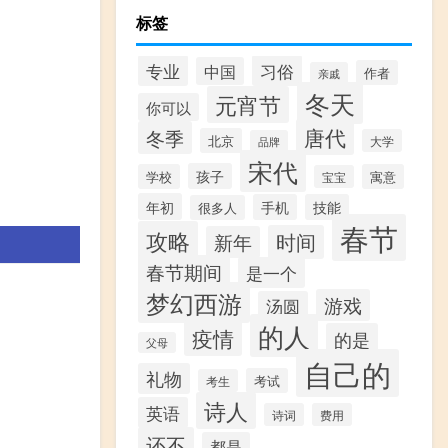
标签
专业
习俗
中国
作者
亲戚
冬天
元宵节
你可以
唐代
冬季
北京
大学
品牌
宋代
孩子
学校
寓意
宝宝
年初
手机
技能
很多人
春节
攻略
时间
新年
春节期间
是一个
梦幻西游
游戏
汤圆
的人
疫情
的是
父母
自己的
礼物
考试
考生
诗人
英语
诗词
费用
还不
都是