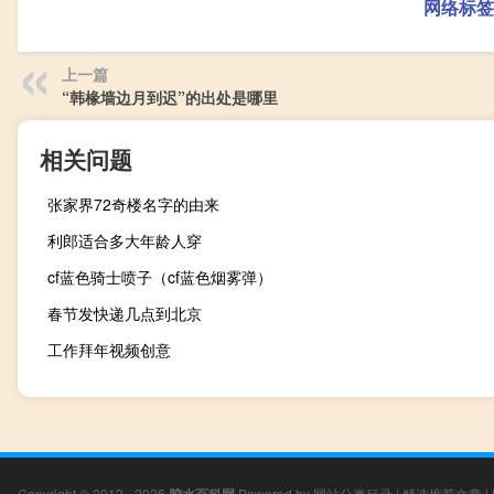
网络标签
上一篇
“韩椽墙边月到迟”的出处是哪里
相关问题
张家界72奇楼名字的由来
利郎适合多大年龄人穿
cf蓝色骑士喷子（cf蓝色烟雾弹）
春节发快递几点到北京
工作拜年视频创意
Copyright © 2012 - 2026
Powered by
网站分类目录
|
精选推荐文章
|