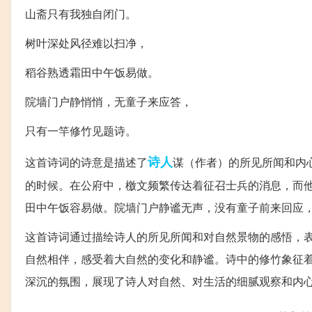
山斋只有我独自闭门。
树叶深处风径难以扫净，
稻谷熟透霜田中午饭易做。
院墙门户静悄悄，无童子来应答，
只有一竿修竹见题诗。
诗人
这首诗词的诗意是描述了
谋（作者）的所见所闻和内
的时候。在公府中，檄文频繁传达着征召士兵的消息，而
田中午饭容易做。院墙门户静谧无声，没有童子前来回应
这首诗词通过描绘诗人的所见所闻和对自然景物的感悟，
自然相伴，感受着大自然的变化和静谧。诗中的修竹象征
深沉的氛围，展现了诗人对自然、对生活的细腻观察和内