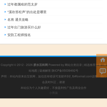
过年都属啥的范太岁
“溪吹答松声”的出处是哪里
名将 通关攻略
过年出门旅游买什么好
安防工程师报名
Copyright © 2012 - 2026
胶水百科网
Powered by
网站分类目录
|
精选推荐文章
|
网
站地图
|
疑难解答
陕ICP备05039492号
声明：本站内容来自互联网，如信息有错误可发邮件到f_fb#foxmail.com说明，我们
会及时纠正，谢谢
本站仅为个人兴趣爱好，不接盈利性广告及商业合作
小男孩