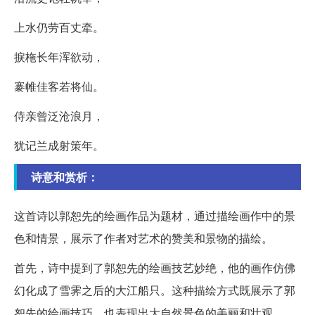
上水仍劳百丈牵。
捩柂长年浑欲动，
褰帷佳客若将仙。
侍亲曾泛沧浪月，
犹记兰成射策年。
诗意和赏析：
这首诗以郭恕先的绘画作品为题材，通过描绘画作中的景
色和情景，展示了作者对艺术的赞美和景物的描绘。
首先，诗中提到了郭恕先的绘画技艺妙绝，他的画作仿佛
幻化成了雪霁之后的大江船只。这种描绘方式既展示了郭
恕先的绘画技巧，也表现出大自然景色的美丽和壮观。