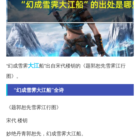
大江
“幻成雪霁
船”出自宋代楼钥的《题郭恕先雪霁江行
图》。
“幻成雪霁大江船”全诗
《题郭恕先雪霁江行图》
宋代 楼钥
妙绝丹青郭恕先，幻成雪霁大江船。