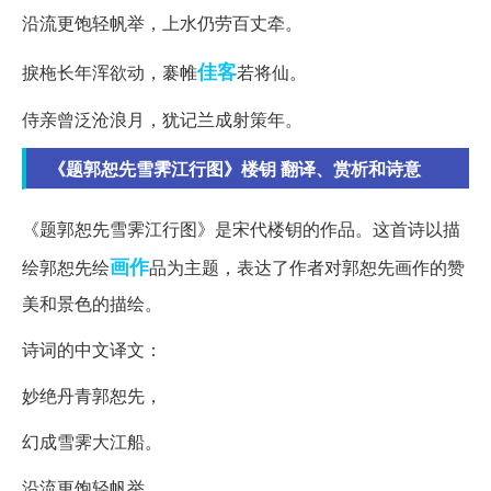
沿流更饱轻帆举，上水仍劳百丈牵。
佳客
捩柂长年浑欲动，褰帷
若将仙。
侍亲曾泛沧浪月，犹记兰成射策年。
《题郭恕先雪霁江行图》楼钥 翻译、赏析和诗意
《题郭恕先雪霁江行图》是宋代楼钥的作品。这首诗以描
画作
绘郭恕先绘
品为主题，表达了作者对郭恕先画作的赞
美和景色的描绘。
诗词的中文译文：
妙绝丹青郭恕先，
幻成雪霁大江船。
沿流更饱轻帆举，