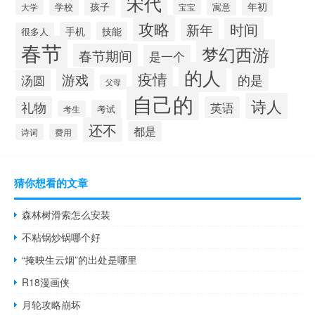
宋代
年初
孩子
学校
寓意
大学
宝宝
攻略
时间
新年
手机
技能
很多人
春节
梦幻西游
春节期间
是一个
的人
疫情
游戏
的是
汤圆
父母
自己的
诗人
礼物
英语
考试
考生
还不
都是
诗词
费用
猜你想看的文章
森林树滑索怎么安装
不粘锅炒锅哪个好
“掩映生云烟”的出处是哪里
R18漫画侠
月轮攻略崩坏