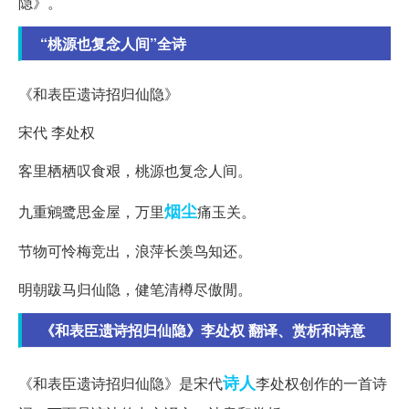
隐》。
“桃源也复念人间”全诗
《和表臣遗诗招归仙隐》
宋代 李处权
客里栖栖叹食艰，桃源也复念人间。
烟尘
九重鵷鹭思金屋，万里
痛玉关。
节物可怜梅竞出，浪萍长羡鸟知还。
明朝跋马归仙隐，健笔清樽尽傲閒。
《和表臣遗诗招归仙隐》李处权 翻译、赏析和诗意
诗人
《和表臣遗诗招归仙隐》是宋代
李处权创作的一首诗