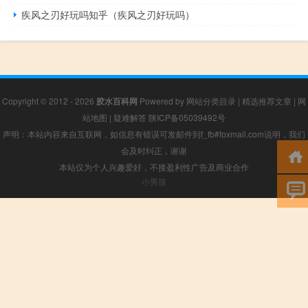
疾风之刃好玩吗知乎（疾风之刃好玩吗）
Copyright © 2012 - 2026
胶水百科网
Powered by
网站分类目录
|
精选推荐文章
|
网
站地图
|
疑难解答
陕ICP备05039492号
声明：本站内容来自互联网，如信息有错误可发邮件到f_fb#foxmail.com说明，我们
会及时纠正，谢谢
本站仅为个人兴趣爱好，不接盈利性广告及商业合作
小男孩