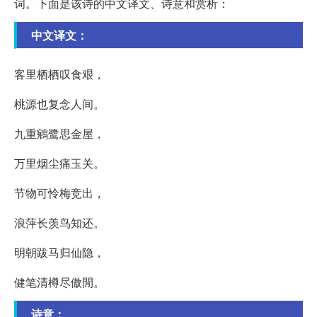
词。下面是该诗的中文译文、诗意和赏析：
中文译文：
客里栖栖叹食艰，
桃源也复念人间。
九重鵷鹭思金屋，
万里烟尘痛玉关。
节物可怜梅竞出，
浪萍长羡鸟知还。
明朝跋马归仙隐，
健笔清樽尽傲閒。
诗意：