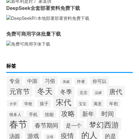
DeepSeek全套部署资料免费下载
免费可商用字体批量下载
标签
专业
习俗
中国
你可以
作者
亲戚
冬天
元宵节
唐代
冬季
北京
品牌
宋代
年初
孩子
学校
寓意
大学
宝宝
攻略
时间
新年
手机
技能
很多人
春节
梦幻西游
春节期间
是一个
的人
疫情
游戏
的是
汤圆
父母