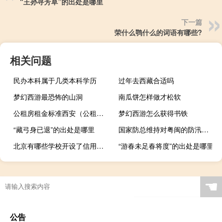
“王孙寻芳草”的出处是哪里
下一篇
荣什么鹗什么的词语有哪些?
相关问题
民办本科属于几类本科学历
过年去西藏合适吗
梦幻西游最恐怖的山洞
南瓜饼怎样做才松软
公租房租金标准西安（公租房租金标准）
梦幻西游怎么获得书铁
“藏弓身已退”的出处是哪里
国家防总维持对粤闽的防汛防台风三级应急响应
北京有哪些学校开设了信用管理专业
“游春未足春将度”的出处是哪里
☚
公告