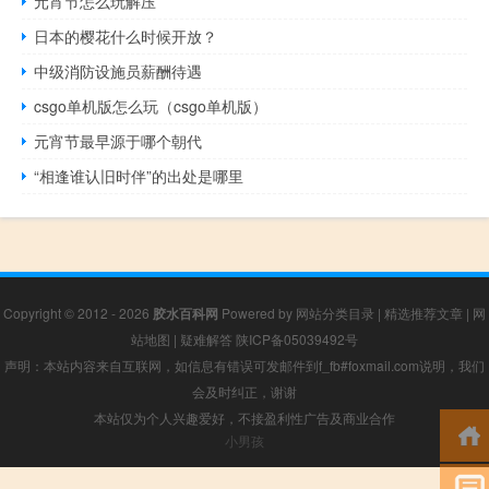
元宵节怎么玩解压
日本的樱花什么时候开放？
中级消防设施员薪酬待遇
csgo单机版怎么玩（csgo单机版）
元宵节最早源于哪个朝代
“相逢谁认旧时伴”的出处是哪里
Copyright © 2012 - 2026
胶水百科网
Powered by
网站分类目录
|
精选推荐文章
|
网
站地图
|
疑难解答
陕ICP备05039492号
声明：本站内容来自互联网，如信息有错误可发邮件到f_fb#foxmail.com说明，我们
会及时纠正，谢谢
本站仅为个人兴趣爱好，不接盈利性广告及商业合作
小男孩