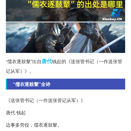
唐代
“儒衣逐鼓鼙”出自
钱起的《送张管书记（一作送张管
记从军）》。
“儒衣逐鼓鼙”全诗
《送张管书记（一作送张管记从军）》
唐代 钱起
边事多劳役，儒衣逐鼓鼙。