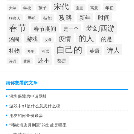
宋代
年初
孩子
学校
寓意
大学
宝宝
攻略
时间
新年
手机
技能
很多人
春节
梦幻西游
春节期间
是一个
的人
疫情
游戏
的是
汤圆
父母
自己的
诗人
礼物
英语
考试
考生
还不
都是
诗词
费用
猜你想看的文章
深圳保障房申请网址
游戏中q1是什么意思什么梗
用友如何备份账套
“韩椽墙边月到迟”的出处是哪里