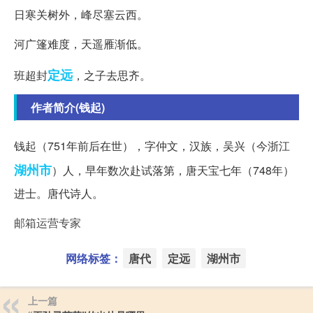
日寒关树外，峰尽塞云西。
河广篷难度，天遥雁渐低。
定远
班超封
，之子去思齐。
作者简介(钱起)
钱起（751年前后在世），字仲文，汉族，吴兴（今浙江
湖州市
）人，早年数次赴试落第，唐天宝七年（748年）
进士。唐代诗人。
邮箱运营专家
网络标签：
唐代
定远
湖州市
上一篇