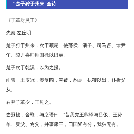
“楚子狩于州来”全诗
《子革对灵王》
先秦 左丘明
楚子狩于州来，次于颍尾，使荡侯、潘子、司马督、嚣尹
午、陵尹喜帅师围徐以惧吴。
楚子次于乾溪，以为之援。
雨雪，王皮冠，秦复陶，翠被，豹舄，执鞭以出，仆析父
从。
右尹子革夕，王见之。
去冠被，舍鞭，与之语曰：“昔我先王熊绎与吕伋、王孙
牟、燮父、禽父，并事康王，四国皆有分，我独无有。