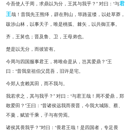
君
今吾使人于周，求鼎以为分，王其与我乎？” 对曰：“与
王
哉！昔我先王熊绎，辟在荆山，筚路蓝缕，以处草莽，
跋涉山林，以事天子，唯是桃弧、棘矢，以共御王事。
齐，王舅也；晋及鲁、卫，王母弟也。
楚是以无分，而彼皆有。
今周与四国服事君王，将唯命是从，岂其爱鼎？”王
曰：“昔我皇祖伯父昆吾，旧许是宅。
今郑人贪赖其田，而不我与。
我若求之，其与我乎？” 对曰：“与君王哉！周不爱鼎，郑
敢爱田？”王曰：“昔诸侯远我而畏晋，今我大城陈、蔡、
不羹，赋皆千乘，子与有劳焉。
诸侯其畏我乎？”对曰：“畏君王哉！是四国者，专足畏