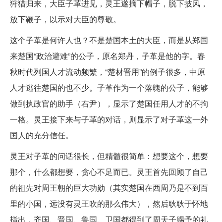
狩猎归来，大臣子革进见，灵王遂摘下帽子，脱下披风，
放下鞭子，以示对大臣的尊敬。
这个子革是何许人也？不是楚国本土的大臣，而是从郑国
来楚国“政治避难”的公子，原名郑丹，子革是他的字。春
秋时代列国人才流动频繁，“楚材晋用”的例子很多，中原
人才逃往楚国的也不少。子革作为一个落魄的公子，能够
做到执政官的助手（右尹），显示了楚国任用人才的不拘
一格。灵王接下来与子革的对话，则显示了对子革这一外
国人的充分信任。
灵王对子革的问话很长，但精髓很简单：想要这个，想要
那个，什么都想要，贪心不足而已。灵王首先回顾了自己
的祖先对周王朝的巨大功勋（其实楚国在西周乃是不到百
里的小国，远没有灵王吹的那么伟大），然后耿耿于怀地
指出，齐国、晋国、鲁国、卫国都得到了周天子赐予的礼