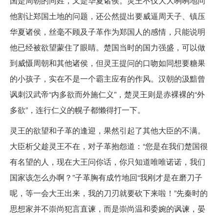
国是周朝的同姓，又是华夏诸侯。灵王不仅大大咧咧地问
他割让郑国土地的问题，还公然提出要威逼周天子、镇压
华夏诸侯，丝毫不顾及子革作为郑国人的感情，只能说明
他已经被欲望蒙住了眼睛。楚国当时的国力强盛，可以做
到威慑周朝和其他诸侯，但灵王提问的口吻如同想要糖果
的小孩子，实在不是一个霸主应有的作风。汉朝的汲黯曾
讽刺汉武帝“内多欲而外施仁义”，楚灵王则是赤裸裸的“外
多欲”，连行仁义的幌子都懒得打一下。
灵王的欲望和子革的逢迎，果然引起了其他大臣的不满。
大臣析父趁灵王不在，对子革抱怨道：“您是在我们楚国很
有名望的人，现在大王问你话，你只知道唯唯诺诺，我们
国家该怎么办啊？”子革胸有成竹地回“我刚才是在磨刀子
呢，等一会大王出来，我的刀刃就要砍下来啦！”先秦时的
思想家并不崇尚犯言直谏，而是崇尚温和委婉的讽谏，晏