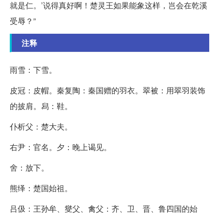
就是仁。’说得真好啊！楚灵王如果能象这样，岂会在乾溪
受辱？”
注释
雨雪：下雪。
皮冠：皮帽。秦复陶：秦国赠的羽衣。翠被：用翠羽装饰
的披肩。舄：鞋。
仆析父：楚大夫。
右尹：官名。夕：晚上谒见。
舍：放下。
熊绎：楚国始祖。
吕伋：王孙牟、燮父、禽父：齐、卫、晋、鲁四国的始