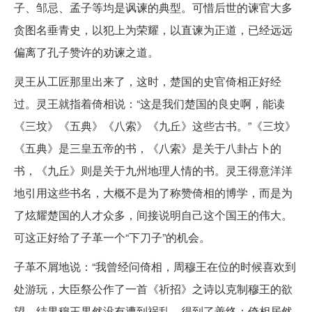
子、邹忌、孟子等均是讽谏的典型。可惜后世的谏官大多
贪图名垂青史，以犯上为荣耀，以直谏为正道，已经远远
偏离了孔子赞许的劝谏之道。
灵王从工匠那里出来了，这时，楚国的史官倚相正好经
过。灵王就指着倚相说：“这是我们楚国的良史啊，能读
《三坟》《五典》《八索》《九丘》这些古书。”《三坟》
《五典》是三皇五帝的书，《八索》是关于八卦占卜的
书，《九丘》则是关于九州地理人情的书。灵王得意洋洋
地引用这些书名，大概不是为了称赞倚相的博学，而是为
了炫耀楚国的人才众多，间接说明自己这个国王的伟大。
可这正好给了子革一个“下刀子”的机会。
子革不屑地说：“我曾经问倚相，周穆王在位的时候喜欢到
处游玩，大臣祭公作了一首《祈招》之诗以克制穆王的欲
望，结果穆王果然没有遭到祸乱，得到了善终；倚相居然