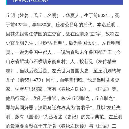
丘明（姓姜，氏丘，名明），华夏人，生于前502年，死
于前422年，享年80岁。丘穆公吕印的后代。本名丘明，
因其先祖曾任楚国的左史官，故在姓前添“左”字，故称左
史官丘明先生，世称“左丘明”，后为鲁国太史 。左丘明籍
贯，一说为鲁国中都人，一说为春秋末年鲁国都君庄（今
山东省肥城市石横镇东衡鱼村）人，按新见《左传精舍
志》，当以后说近是。左氏世为鲁国太史，至丘明则约与
孔子（前551-479）同时，而年辈稍晚。他是当时著名史
家、学者与思想家，著有《春秋左氏传》、《国语》等。
他品行高洁，为孔子推崇，称“左丘明耻之，丘亦耻之”，
即与其同好恶；汉司马迁亦称其为“鲁君子”，且以“左丘失
明，厥有《国语》”为己著述《史记》的先型典范。左丘明
的最重要贡献在于其所著《春秋左氏传》与《国语》二