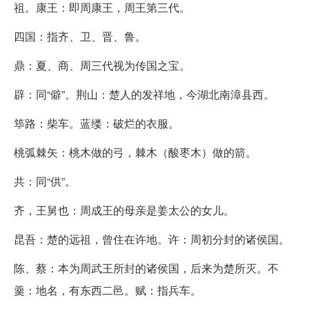
祖。康王：即周康王，周王第三代。
四国：指齐、卫、晋、鲁。
鼎：夏、商、周三代视为传国之宝。
辟：同“僻”。荆山：楚人的发祥地，今湖北南漳县西。
筚路：柴车。蓝缕：破烂的衣服。
桃弧棘矢：桃木做的弓，棘木（酸枣木）做的箭。
共：同“供”。
齐，王舅也：周成王的母亲是姜太公的女儿。
昆吾：楚的远祖，曾住在许地。许：周初分封的诸侯国。
陈、蔡：本为周武王所封的诸侯国，后来为楚所灭。不
羹：地名，有东西二邑。赋：指兵车。