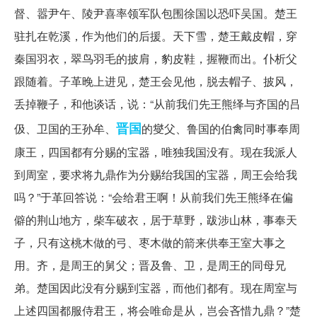
督、嚣尹午、陵尹喜率领军队包围徐国以恐吓吴国。楚王
驻扎在乾溪，作为他们的后援。天下雪，楚王戴皮帽，穿
秦国羽衣，翠鸟羽毛的披肩，豹皮鞋，握鞭而出。仆析父
跟随着。子革晚上进见，楚王会见他，脱去帽子、披风，
丢掉鞭子，和他谈话，说：“从前我们先王熊绎与齐国的吕
晋国
伋、卫国的王孙牟、
的燮父、鲁国的伯禽同时事奉周
康王，四国都有分赐的宝器，唯独我国没有。现在我派人
到周室，要求将九鼎作为分赐绐我国的宝器，周王会给我
吗？”于革回答说：“会给君王啊！从前我们先王熊绎在偏
僻的荆山地方，柴车破衣，居于草野，跋涉山林，事奉天
子，只有这桃木做的弓、枣木做的箭来供奉王室大事之
用。齐，是周王的舅父；晋及鲁、卫，是周王的同母兄
弟。楚国因此没有分赐到宝器，而他们都有。现在周室与
上述四国都服侍君王，将会唯命是从，岂会吝惜九鼎？”楚