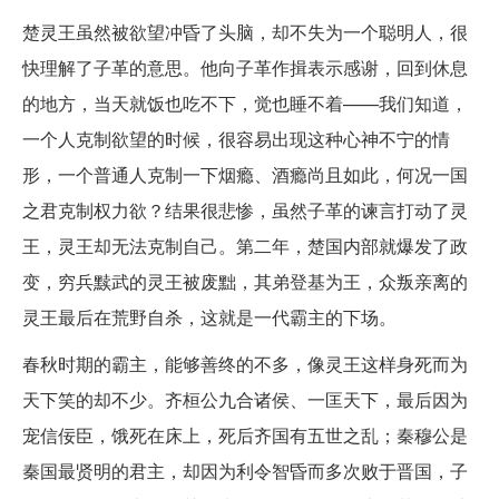
楚灵王虽然被欲望冲昏了头脑，却不失为一个聪明人，很
快理解了子革的意思。他向子革作揖表示感谢，回到休息
的地方，当天就饭也吃不下，觉也睡不着——我们知道，
一个人克制欲望的时候，很容易出现这种心神不宁的情
形，一个普通人克制一下烟瘾、酒瘾尚且如此，何况一国
之君克制权力欲？结果很悲惨，虽然子革的谏言打动了灵
王，灵王却无法克制自己。第二年，楚国内部就爆发了政
变，穷兵黩武的灵王被废黜，其弟登基为王，众叛亲离的
灵王最后在荒野自杀，这就是一代霸主的下场。
春秋时期的霸主，能够善终的不多，像灵王这样身死而为
天下笑的却不少。齐桓公九合诸侯、一匡天下，最后因为
宠信佞臣，饿死在床上，死后齐国有五世之乱；秦穆公是
秦国最贤明的君主，却因为利令智昏而多次败于晋国，子