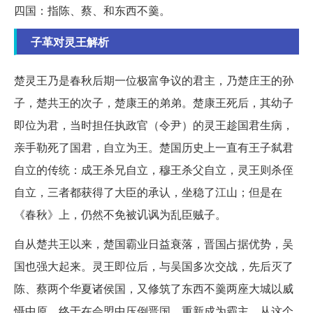
四国：指陈、蔡、和东西不羹。
子革对灵王解析
楚灵王乃是春秋后期一位极富争议的君主，乃楚庄王的孙
子，楚共王的次子，楚康王的弟弟。楚康王死后，其幼子
即位为君，当时担任执政官（令尹）的灵王趁国君生病，
亲手勒死了国君，自立为王。楚国历史上一直有王子弑君
自立的传统：成王杀兄自立，穆王杀父自立，灵王则杀侄
自立，三者都获得了大臣的承认，坐稳了江山；但是在
《春秋》上，仍然不免被讥讽为乱臣贼子。
自从楚共王以来，楚国霸业日益衰落，晋国占据优势，吴
国也强大起来。灵王即位后，与吴国多次交战，先后灭了
陈、蔡两个华夏诸侯国，又修筑了东西不羹两座大城以威
慑中原，终于在会盟中压倒晋国，重新成为霸主。从这个