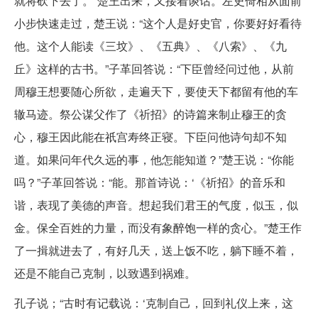
就将砍下去了。”楚王出来，又接着谈话。左史倚相从面前
小步快速走过，楚王说：“这个人是好史官，你要好好看待
他。这个人能读《三坟》、《五典》、《八索》、《九
丘》这样的古书。”子革回答说：“下臣曾经问过他，从前
周穆王想要随心所欲，走遍天下，要使天下都留有他的车
辙马迹。祭公谋父作了《祈招》的诗篇来制止穆王的贪
心，穆王因此能在祇宫寿终正寝。下臣问他诗句却不知
道。如果问年代久远的事，他怎能知道？”楚王说：“你能
吗？”子革回答说：“能。那首诗说：‘《祈招》的音乐和
谐，表现了美德的声音。想起我们君王的气度，似玉，似
金。保全百姓的力量，而没有象醉饱一样的贪心。”楚王作
了一揖就进去了，有好几天，送上饭不吃，躺下睡不着，
还是不能自己克制，以致遇到祸难。
孔子说；“古时有记载说：‘克制自己，回到礼仪上来，这