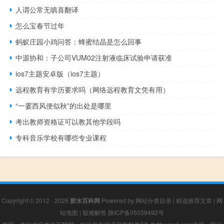
人谓公常无嗔喜翻译
怎么宝春节过年
蚂蚁庄园小鸡问答：蜂蜜结晶是怎么回事
中源协和：子公司VUM02注射液临床试验申请获准
ios7主题安卓版（ios7主题）
远程教育有学历要求吗（网络远程教育文凭有用）
“一霎西风便似秋”的出处是哪里
考出教师资格证可以教其他学段吗
专科音乐学校有哪些专业课程
Copyright © 2012 - 2026
胶水百科网
Powered by
网站分类目录
|
精选推荐文章
|
网
站地图
|
疑难解答
陕ICP备05039492号