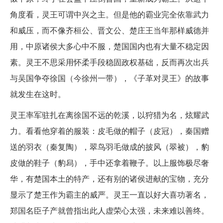
角度看，灵王可谓中兴之主。但是他的霸业完全依靠武力
和威压，而不像齐桓公、晋文公、楚庄王当年那样威德并
用，中原诸侯大多心中不服，楚国国内也有大量不稳定因
素。灵王不思采用怀柔手段稳固政权基础，反而再次出兵
与吴国争夺徐国（今徐州一带），《子革对灵王》的故事
就发生在这时。
灵王率军驻扎在离徐国不远的乾溪，以狩猎为名，炫耀武
力。看看他穿着的服装：皮毛做的帽子（皮冠），秦国赠
送的羽衣（秦复陶），翠鸟羽毛做成的披风（翠被），豹
皮做的鞋子（豹舄），手中还拿着鞭子。以上服饰极尽奢
华，有楚国本土的特产，还有别的诸侯进献的宝物，充分
显示了楚王作为霸主的威严。灵王一直以好大喜功著名，
郑国名臣子产就曾指出此人虚荣心太强，未来难以善终。