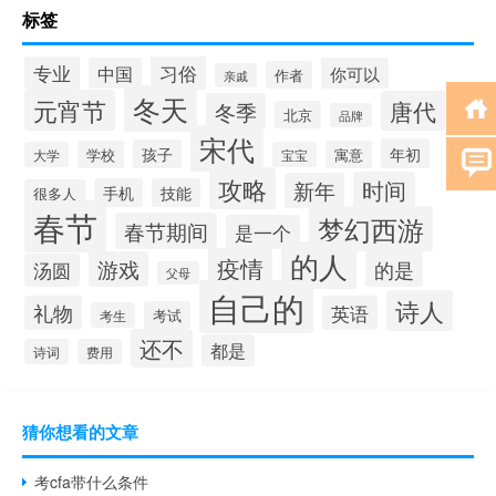
标签
专业
习俗
中国
你可以
作者
亲戚
冬天
元宵节
唐代
冬季
北京
品牌
宋代
年初
孩子
学校
寓意
大学
宝宝
攻略
时间
新年
手机
技能
很多人
春节
梦幻西游
春节期间
是一个
的人
疫情
游戏
的是
汤圆
父母
自己的
诗人
礼物
英语
考试
考生
还不
都是
诗词
费用
猜你想看的文章
考cfa带什么条件