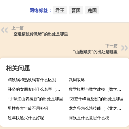
网络标签：
君王
晋国
楚国
上一篇
“空遣横波传意绪”的出处是哪里
下一篇
“山薮臧疾”的出处是哪里
相关问题
精铁锅和熟铁锅有什么区别
武周攻略
孙坚的女朋友叫什么名字（孙坚的女朋友叫甚么）
数学模型与数学建模（数学模型与数学建模第三版简介）
“手挈江山表裹新”的出处是哪里
“万壑千峰自愁独”的出处是哪里
男性多大年龄不用补钙
龙之谷怎么洗技能（《龙之谷》龙之谷洗点玩家心得）
过年快递买什么好呢
阿飘是什么意思什么梗