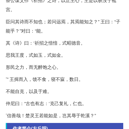
祭公谋父作《祈招》之诗，以止王心，王是以获没于祗
宫。
臣问其诗而不知也；若问远焉，其焉能知之？” 王曰：“子
能乎？”对曰：“能。
其《诗》曰：‘祈招之愔愔，式昭德音。
思我王度，式如玉，式如金。
形民之力，而无醉饱之心。
’” 王揖而入，馈不食，寝不寐，数日。
不能自克，以及于难。
仲尼曰：“古也有志：‘克己复礼，仁也。
’信善哉！楚灵王若能如是，岂其辱于乾溪？”
作者简介(左丘明)