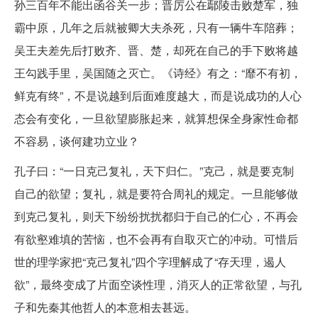
孙三百年不能出函谷关一步；晋厉公在鄢陵击败楚军，独
霸中原，几年之后就被卿大夫杀死，只有一辆牛车陪葬；
吴王夫差先后打败齐、晋、楚，却死在自己的手下败将越
王勾践手里，吴国随之灭亡。《诗经》有之：“靡不有初，
鲜克有终”，不是说越到后面难度越大，而是说成功的人心
态会有变化，一旦欲望膨胀起来，就算想保全身家性命都
不容易，谈何建功立业？
孔子曰：“一日克己复礼，天下归仁。”克己，就是要克制
自己的欲望；复礼，就是要符合周礼的规定。一旦能够做
到克己复礼，则天下纷纷扰扰都归于自己的仁心，不再会
有欲壑难填的苦恼，也不会再有自取灭亡的冲动。可惜后
世的理学家把“克己复礼”四个字理解成了“存天理，遏人
欲”，最终变成了片面空谈性理，消灭人的正常欲望，与孔
子和先秦其他哲人的本意相去甚远。