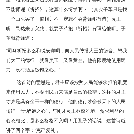
不能背诵《祈招》，这算什么博学啊？”（其实子革只是找
一个由头罢了，倚相并不一定就不会背诵那首诗）灵王一
听，果然来了兴致，就要子革把《祈招》背诵给他听。子
革就背诵道：
“司马祈招多么和悦安详啊，向人民传播大王的德音。想我
们大王的德行，就像美玉，又像黄金。他有限度地使用民
力，没有酒足饭饱之心。”
—— 这首诗的意思是，君主应该按照人民能够承担的限度
来使用民力，不要用民力来满足自己的欲望，这样的君主
才算是具备金玉一样的德行，他的德行才会被天下的人民
传诵。“无醉饱之心”，与刚才灵王欲壑难填、贪求利益的
心态相比，是多么格格不入啊！用孔子的话说，这首诗就
讲了四个字：“克己复礼”。