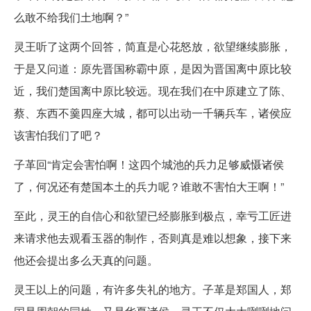
么敢不给我们土地啊？”
灵王听了这两个回答，简直是心花怒放，欲望继续膨胀，
于是又问道：原先晋国称霸中原，是因为晋国离中原比较
近，我们楚国离中原比较远。现在我们在中原建立了陈、
蔡、东西不羹四座大城，都可以出动一千辆兵车，诸侯应
该害怕我们了吧？
子革回“肯定会害怕啊！这四个城池的兵力足够威慑诸侯
了，何况还有楚国本土的兵力呢？谁敢不害怕大王啊！”
至此，灵王的自信心和欲望已经膨胀到极点，幸亏工匠进
来请求他去观看玉器的制作，否则真是难以想象，接下来
他还会提出多么天真的问题。
灵王以上的问题，有许多失礼的地方。子革是郑国人，郑