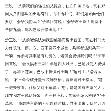
王说：“从前我们的远祖伯父昆吾，住在许国旧地，现在郑
国人贪图那里的田地有利，而不给我们。我们如果向他们
要求，会给我们吗？”子革回答说：“会给君王啊！周室不
吝惜九鼎，郑因岂敢吝惜田地？”
楚王说：“从前诸侯认为我国偏远而畏惧晋国，现在我们大
力修筑陈、蔡、东、西不羹四个城邑，兵赋都达到兵车一
千辆，你参与其事是有功劳的，诸侯会畏惧我们吗？”子革
回答说：“会畏惧君王啊！单这四大城邑，已足以使人畏惧
了，再加上楚国，岂敢不畏惧君王吗！”这时工尹路请示
说：“君王命令破开圭玉装饰斧柄，冒昧请君王指示。”楚
王进去察看。仆析父对于革说：“您，是楚国有声望的人，
现在和君王说话好象回声一样应和，国家会怎么样呢？”子
革说：“我磨快言语的刀刃以待时机，君王出来，我的刀刃