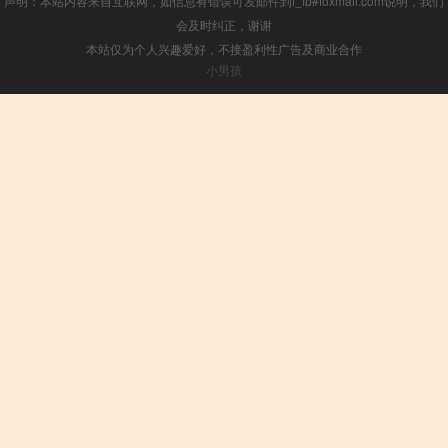
声明：本站内容来自互联网，如信息有错误可发邮件到f_fb#foxmail.com说明，我们
会及时纠正，谢谢
本站仅为个人兴趣爱好，不接盈利性广告及商业合作
小男孩