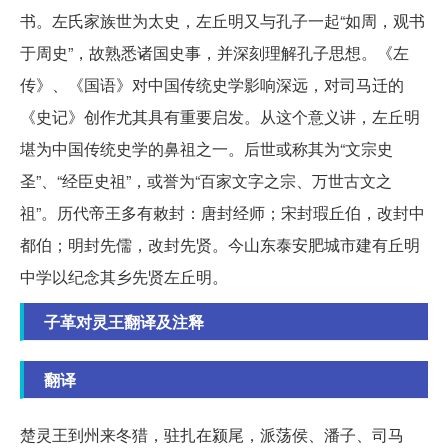
书。左氏家族世为太史，左丘明又与孔子一起“如周，观书
于周史”，故熟悉诸国史事，并深刻理解孔子思想。《左
传》、《国语》对中国传统史学影响深远，对司马迁的
《史记》创作尤其具有重要启发。从这个意义讲，左丘明
堪为中国传统史学的鼻祖之一。后世或称其为“文宗史
圣”、“经臣史祖”，或誉为“百家文字之宗、万世古文之
祖”。历代帝王多有敕封：唐封经师；宋封瑕丘伯，改封中
都伯；明封先儒，改封先贤。今山东泰安肥城市建有丘明
中学以纪念其乡先贤左丘明。
子革对灵王翻译及注释
翻译
楚灵王到州来冬猎，驻扎在颍尾，派荡侯、潘子、司马