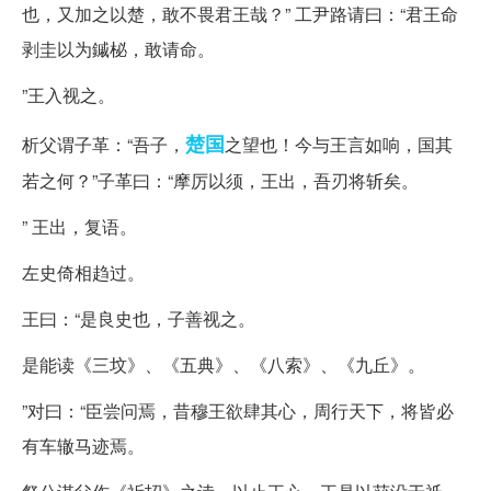
也，又加之以楚，敢不畏君王哉？” 工尹路请曰：“君王命
剥圭以为鏚柲，敢请命。
”王入视之。
楚国
析父谓子革：“吾子，
之望也！今与王言如响，国其
若之何？”子革曰：“摩厉以须，王出，吾刃将斩矣。
” 王出，复语。
左史倚相趋过。
王曰：“是良史也，子善视之。
是能读《三坟》、《五典》、《八索》、《九丘》。
”对曰：“臣尝问焉，昔穆王欲肆其心，周行天下，将皆必
有车辙马迹焉。