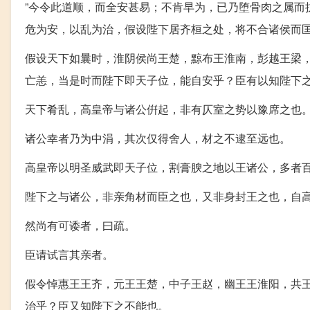
”今令此道顺，而全安甚易；不肯早为，已乃堕骨肉之属而
危为安，以乱为治，假设陛下居齐桓之处，将不合诸侯而
假设天下如曩时，淮阴侯尚王楚，黥布王淮南，彭越王梁
亡恙，当是时而陛下即天子位，能自安乎？臣有以知陛下
天下肴乱，高皇帝与诸公倂起，非有仄室之势以豫席之也
诸公幸者乃为中涓，其次仅得舍人，材之不逮至远也。
高皇帝以明圣威武即天子位，割膏腴之地以王诸公，多者
陛下之与诸公，非亲角材而臣之也，又非身封王之也，自
然尚有可诿者，曰疏。
臣请试言其亲者。
假令悼惠王王齐，元王王楚，中子王赵，幽王王淮阳，共
治乎？臣又知陛下之不能也。