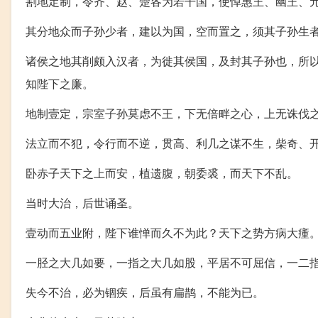
割地定制，令齐、赵、楚各为若干国，使悼惠王、幽王、
其分地众而子孙少者，建以为国，空而置之，须其子孙生
诸侯之地其削颇入汉者，为徙其侯国，及封其子孙也，所
知陛下之廉。
地制壹定，宗室子孙莫虑不王，下无倍畔之心，上无诛伐
法立而不犯，令行而不逆，贯高、利几之谋不生，柴奇、
卧赤子天下之上而安，植遗腹，朝委裘，而天下不乱。
当时大治，后世诵圣。
壹动而五业附，陛下谁惮而久不为此？天下之势方病大瘇
一胫之大几如要，一指之大几如股，平居不可屈信，一二
失今不治，必为锢疾，后虽有扁鹊，不能为已。