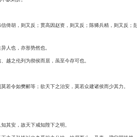
韩信倚胡，则又反；贯高因赵资，则又反；陈狶兵精，则又反；
性异人也，亦形势然也。
信、越之伦列为彻侯而居，虽至今存可也。
则莫若令如樊郦等；欲天下之治安，莫若众建诸侯而少其力。
且知其安，故天下咸知陛下之明。