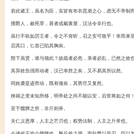
若此诸王，虽名为臣，实皆有布衣昆弟之心，虑无不帝制
擅爵人，赦死罪，甚者或戴黄屋，汉法令非行也。
虽行不轨如厉王者，令之不肯听，召之安可致乎！幸而来
启其口，匕首已陷其胸矣。
陛下虽贤，谁与领此？故疏者必危，亲者必乱，已然之效
其异姓负强而动者，汉已幸胜之矣，又不易其所以然。
同姓袭是迹而动，既有徵矣，其势尽又复然。
殃祸之变未知所移，明帝处之尚不能以安，后世将如之何
至于髋髀之所，非斤则斧。
夫仁义恩厚，人主之芒刃也；权势法制，人主之斤斧也。
今诸侯王皆众髋髀也，释斤斧之用，而欲婴以芒刃，臣以