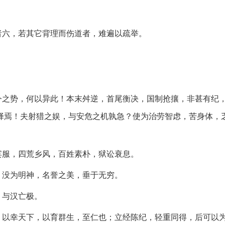
者六，若其它背理而伤道者，难遍以疏举。
今之势，何以异此！本末舛逆，首尾衡决，国制抢攘，非甚有纪
择焉！夫射猎之娱，与安危之机孰急？使为治劳智虑，苦身体，
宾服，四荒乡风，百姓素朴，狱讼衰息。
，没为明神，名誉之美，垂于无穷。
，与汉亡极。
；以幸天下，以育群生，至仁也；立经陈纪，轻重同得，后可以