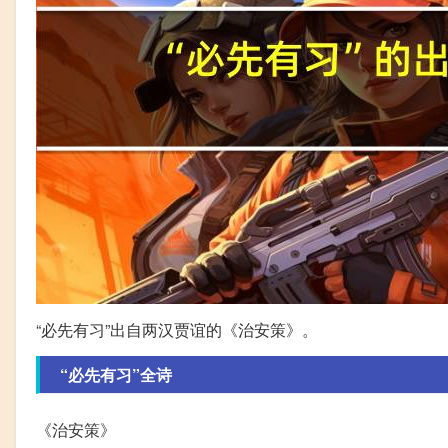
“必先有习”出自两汉贾谊的《治安策》。
“必先有习”全诗
《治安策》