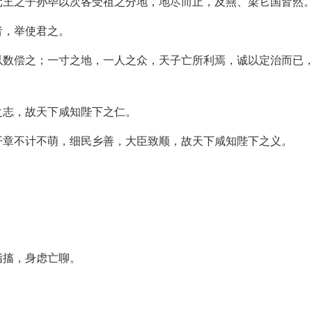
元王之子孙毕以次各受祖之分地，地尽而止，及燕、梁它国皆然
者，举使君之。
以数偿之；一寸之地，一人之众，天子亡所利焉，诚以定治而已
之志，故天下咸知陛下之仁。
开章不计不萌，细民乡善，大臣致顺，故天下咸知陛下之义。
。
指搐，身虑亡聊。