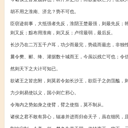
胡不用之淮南、济北？势不可也。
臣窃迹前事，大抵强者先反，淮阴王楚最强，则最先反；
则又反；黥布用淮南，则又反；卢绾最弱，最后反。
长沙乃在二万五千户耳，功少而最完，势疏而最忠，非独
曩令樊、郦、绛、灌据数十城而王，今虽以残亡可也；令
然则天下之大计可知已。
欲诸王之皆忠附，则莫若令如长沙王，欲臣子之勿菹醢，
力少则易使以义，国小则亡邪心。
令海内之势如身之使臂，臂之使指，莫不制从。
诸侯之君不敢有异心，辐凑并进而归命天子，虽在细民，