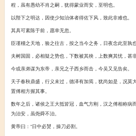
程，虽有愚幼不肖之嗣，犹得蒙业而安，至明也。
以陛下之明达，因使少知治体者得佐下风，致此非难也。
其具可素陈于前，愿幸无忽。
臣谨稽之天地，验之往古，按之当今之务，日夜念此至孰
夫树国固，必相疑之势也，下数被其殃，上数爽其忧，甚
今或亲弟谋为东帝，亲兄之子西乡而击，今吴又见告矣。
天子春秋鼎盛，行义未过，德泽有加焉，犹尚如是，况莫大
置傅相方握其事。
数年之后，诸侯之王大抵皆冠，血气方刚，汉之傅相称病
为治安，虽尧舜不治。
黄帝曰：“日中必熭，操刀必割。