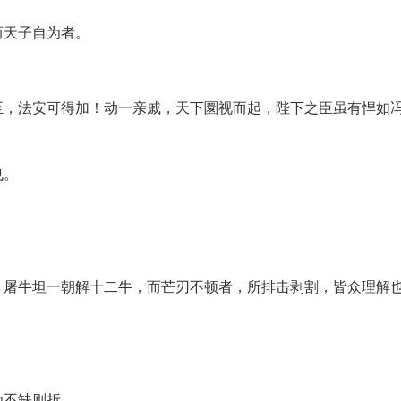
而天子自为者。
至，法安可得加！动一亲戚，天下圜视而起，陛下之臣虽有悍如
也。
！屠牛坦一朝解十二牛，而芒刃不顿者，所排击剥割，皆众理解
为不缺则折。