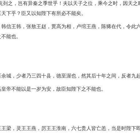
抗刭之，岂有异秦之季世乎！夫以天子之位，乘今之时，因天之
匡天下乎？臣又以知陛下有所必不能矣。
，韩信王韩，张敖王赵，贯高为相，卢绾王燕，陈狶在代，令此
之不能也。
。
百余城，少者乃三四十县，德至渥也，然其后十年之间，反者九
高皇帝不能以是一岁为安，故臣知陛下之不能也。
王王梁，灵王王燕，厉王王淮南，六七贵人皆亡恙，当是时陛下