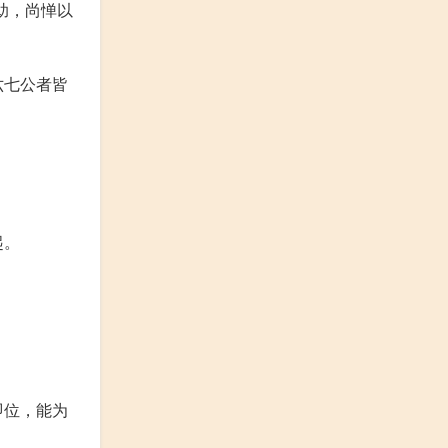
助，尚惮以
六七公者皆
起。
即位，能为