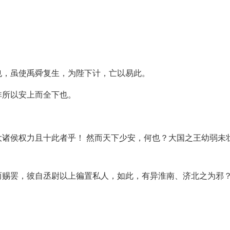
也，虽使禹舜复生，为陛下计，亡以易此。
非所以安上而全下也。
诸侯权力且十此者乎！ 然而天下少安，何也？大国之王幼弱未
而赐罢，彼自丞尉以上徧置私人，如此，有异淮南、济北之为邪