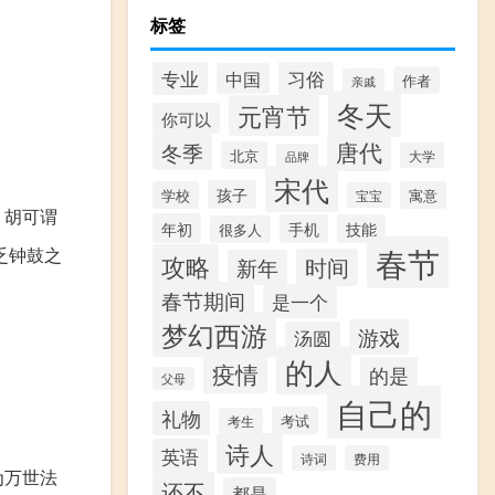
标签
专业
习俗
中国
作者
亲戚
冬天
元宵节
你可以
唐代
冬季
北京
大学
品牌
宋代
孩子
学校
寓意
宝宝
，胡可谓
年初
手机
技能
很多人
春节
乏钟鼓之
攻略
时间
新年
春节期间
是一个
梦幻西游
游戏
汤圆
的人
疫情
的是
父母
自己的
礼物
考试
考生
诗人
英语
诗词
费用
为万世法
还不
都是