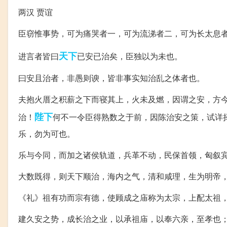
两汉 贾谊
臣窃惟事势，可为痛哭者一，可为流涕者二，可为长太息
天下
进言者皆曰
已安已治矣，臣独以为未也。
曰安且治者，非愚则谀，皆非事实知治乱之体者也。
夫抱火厝之积薪之下而寝其上，火未及燃，因谓之安，方
陛下
治！
何不一令臣得熟数之于前，因陈治安之策，试详
乐，勿为可也。
乐与今同，而加之诸侯轨道，兵革不动，民保首领，匈叙
大数既得，则天下顺治，海内之气，清和咸理，生为明帝
《礼》祖有功而宗有德，使顾成之庙称为太宗，上配太祖
建久安之势，成长治之业，以承祖庙，以奉六亲，至孝也