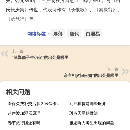
夫。公元846年，白居易在洛阳逝世，葬于香山。有《白
氏长庆集》传世，代表诗作有《长恨歌》、《卖炭翁》、
《琵琶行》等。
网络标签：
厚薄
唐代
白居易
上一篇
“箪瓢颜子生仍促”的出处是哪里
下一篇
“亲宾相贺问何如”的出处是哪里
相关问题
医保欠费补交后多久医保卡可以解冻
动产租赁是哪些服务
超声波加湿器原理
斑点叉尾鮰做法
春节旅行团还有吗
雅思听力考生出现的问题