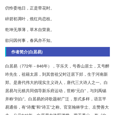
仍怜委地日，正是带花时。
碎碧初凋叶，燋红尚恋枝。
乾坤无厚薄，草木自荣衰。
欲问因何事，春风亦不知。
作者简介(白居易)
白居易（772年－846年），字乐天，号香山居士，又号醉
吟先生，祖籍太原，到其曾祖父时迁居下邽，生于河南新
郑。是唐代伟大的现实主义诗人，唐代三大诗人之一。白
居易与元稹共同倡导新乐府运动，世称“元白”，与刘禹锡
并称“刘白”。白居易的诗歌题材广泛，形式多样，语言平
易通俗，有“诗魔”和“诗王”之称。官至翰林学士、左赞善大