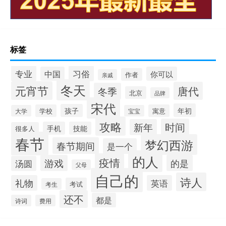
标签
专业
习俗
中国
你可以
作者
亲戚
冬天
元宵节
唐代
冬季
北京
品牌
宋代
年初
孩子
学校
寓意
大学
宝宝
攻略
时间
新年
手机
技能
很多人
春节
梦幻西游
春节期间
是一个
的人
疫情
游戏
的是
汤圆
父母
自己的
诗人
礼物
英语
考试
考生
还不
都是
诗词
费用