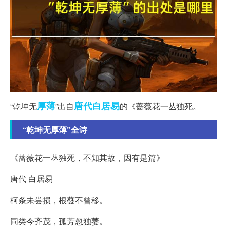
厚薄
唐代
白居易
“乾坤无
”出自
的《蔷薇花一丛独死。
“乾坤无厚薄”全诗
《蔷薇花一丛独死，不知其故，因有是篇》
唐代 白居易
柯条未尝损，根蕟不曾移。
同类今齐茂，孤芳忽独萎。