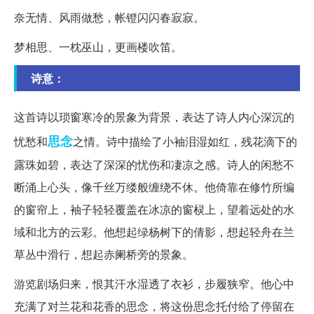
奈无情、风雨做愁，帐镫闪闪春寂寂。
梦相思、一枕巫山，更画楼吹笛。
诗意：
这首诗以琐窗寒冷的景象为背景，表达了诗人内心深沉的
思念
忧愁和
之情。诗中描绘了小袖泪湿如红，残花滴下的
露珠如碧，表达了深深的忧伤和凄凉之感。诗人的闲愁不
断涌上心头，像千丝万缕般缠绕不休。他倚靠在修竹所编
的窗帘上，袖子轻轻覆盖在冰凉的窗棂上，望着远处的水
域和北方的云彩。他想起绿杨树下的倩影，想起轻舟在兰
草丛中滑行，想起赤阑桥旁的景象。
游览剧场归来，恨其汗水湿透了衣衫，步履狭窄。他心中
充满了对兰花和花香的思念，将这份思念托付给了停留在