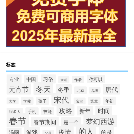
标签
专业
习俗
中国
你可以
作者
亲戚
冬天
元宵节
唐代
冬季
北京
品牌
宋代
年初
孩子
学校
寓意
大学
宝宝
攻略
时间
新年
手机
技能
很多人
春节
梦幻西游
春节期间
是一个
的人
疫情
游戏
的是
汤圆
父母