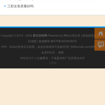
三彩女装质量好吗
Copyright © 2012 - 2026
胶水百科网
Powered by
网站分类目录
|
精选推荐文章
|
网
站地图
|
疑难解答
陕ICP备05039492号
声明：本站内容来自互联网，如信息有错误可发邮件到f_fb#foxmail.com说明，我们
会及时纠正，谢谢
本站仅为个人兴趣爱好，不接盈利性广告及商业合作
小男孩