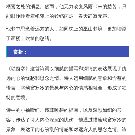
栖鸾之处的消息。然而，他无力改变风雨带来的愁苦，只
能眼睁睁看着帐篷上的铃铛闪烁，春天静寂无声。
他梦中思念着远方的人，如同枕上的巫山梦境，更加增添
了画楼上吹笛的愁绪。
赏析：
《琐窗寒》这首诗词以细腻的描写和深情的表达展现了仇
远内心的忧愁和思念之情。诗人运用细腻的意象和含蓄的
语言，将琐窗寒冷的景象与内心的情感相融合，形成了独
特的意境。
诗中的小袖啼红、残茸唾碧的描写，以及深愁如织的形
容，传达了诗人内心深沉的忧伤。他通过描绘琐窗寒冷的
景象，表达了内心纷乱的情感和对远方人的思念之情。诗