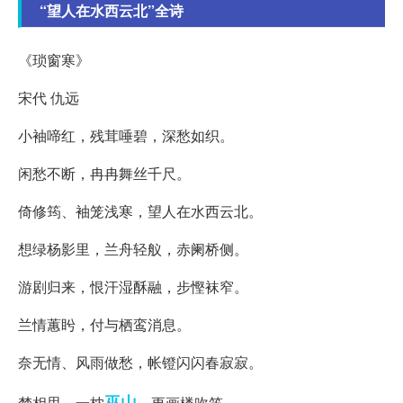
“望人在水西云北”全诗
《琐窗寒》
宋代 仇远
小袖啼红，残茸唾碧，深愁如织。
闲愁不断，冉冉舞丝千尺。
倚修筠、袖笼浅寒，望人在水西云北。
想绿杨影里，兰舟轻舣，赤阑桥侧。
游剧归来，恨汗湿酥融，步慳袜窄。
兰情蕙盻，付与栖鸾消息。
奈无情、风雨做愁，帐镫闪闪春寂寂。
巫山
梦相思、一枕
，更画楼吹笛。