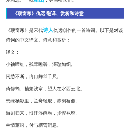
《琐窗寒》仇远 翻译、赏析和诗意
诗人
《琐窗寒》是宋代
仇远创作的一首诗词。以下是对该
诗词的中文译文、诗意和赏析：
译文：
小袖啼红，残茸唾碧，深愁如织。
闲愁不断，冉冉舞丝千尺。
倚修筠、袖笼浅寒，望人在水西云北。
想绿杨影里，兰舟轻舣，赤阑桥侧。
游剧归来，恨汗湿酥融，步慳袜窄。
兰情蕙盻，付与栖鸾消息。