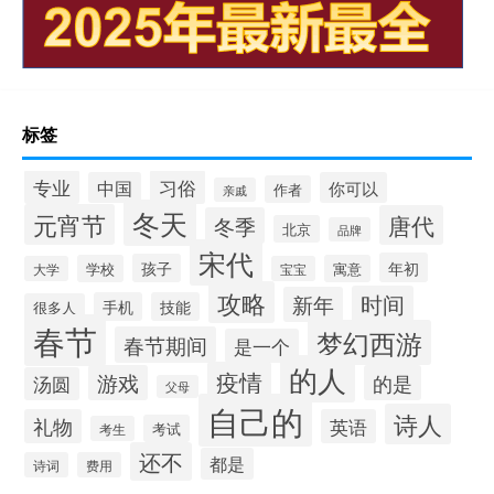
标签
专业
习俗
中国
你可以
作者
亲戚
冬天
元宵节
唐代
冬季
北京
品牌
宋代
年初
孩子
学校
寓意
大学
宝宝
攻略
时间
新年
手机
技能
很多人
春节
梦幻西游
春节期间
是一个
的人
疫情
游戏
的是
汤圆
父母
自己的
诗人
礼物
英语
考试
考生
还不
都是
诗词
费用