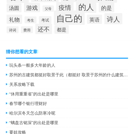
的人
疫情
游戏
的是
汤圆
父母
自己的
诗人
礼物
英语
考试
考生
还不
都是
诗词
费用
猜你想看的文章
玩头条一般多大年龄的人
苏州的古建筑都挺好取景于此（都挺好 取景于苏州的什么建筑群）
关系攻略下载
“休用重重省”的出处是哪里
春节哪个银行理财好
哈尔滨冬天怎么防寒冷呢
“螭盘古铭深”的出处是哪里
要娃攻略