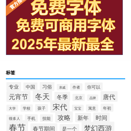
标签
专业
习俗
中国
你可以
作者
亲戚
冬天
元宵节
唐代
冬季
北京
品牌
宋代
年初
孩子
学校
寓意
大学
宝宝
攻略
时间
新年
手机
技能
很多人
春节
梦幻西游
春节期间
是一个