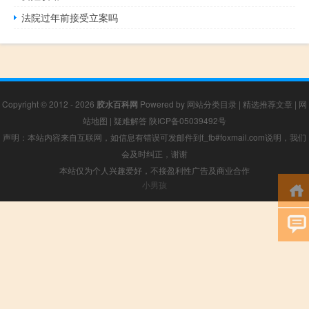
法院过年前接受立案吗
Copyright © 2012 - 2026
胶水百科网
Powered by
网站分类目录
|
精选推荐文章
|
网
站地图
|
疑难解答
陕ICP备05039492号
声明：本站内容来自互联网，如信息有错误可发邮件到f_fb#foxmail.com说明，我们
会及时纠正，谢谢
本站仅为个人兴趣爱好，不接盈利性广告及商业合作
小男孩