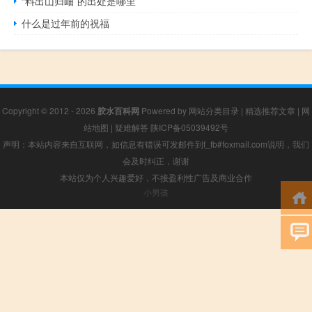
“料出山归岫”的出处是哪里
什么是过年前的祝福
Copyright © 2012 - 2026
胶水百科网
Powered by
网站分类目录
|
精选推荐文章
|
网
站地图
|
疑难解答
陕ICP备05039492号
声明：本站内容来自互联网，如信息有错误可发邮件到f_fb#foxmail.com说明，我们
会及时纠正，谢谢
本站仅为个人兴趣爱好，不接盈利性广告及商业合作
小男孩