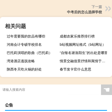
下一篇
中考后的怎么选择学校
相关问题
过年需要囤的饮品有哪些
成都农家乐推荐排行榜
河南会计专硕学校排名
b站视频网址格式（b站网址）
巴托莉演唱的歌曲（巴托莉）
“自惭名谢洛阳生”的出处是哪里
湾港酒店逃脱攻略
情景交融借景抒情和寓情于景的区别（情景交融）
陕西冬天吃火锅的好处
春节发卡官什么意思
☚
公告