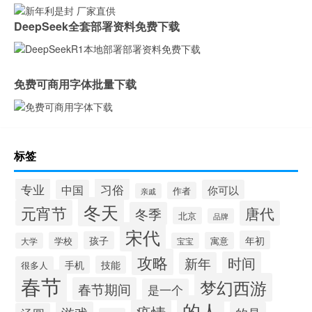
DeepSeek全套部署资料免费下载
免费可商用字体批量下载
标签
专业
习俗
中国
你可以
作者
亲戚
冬天
元宵节
唐代
冬季
北京
品牌
宋代
年初
孩子
学校
寓意
大学
宝宝
攻略
时间
新年
手机
技能
很多人
春节
梦幻西游
春节期间
是一个
的人