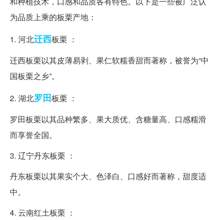
和种植技术，口感和品质各有特色。以下是一些被广泛认
为品质上乘的板栗产地：
迁西
1. 河北
板栗 ：
迁西板栗以其皮薄易剥、果仁软糯香甜而著称，被誉为“中
国板栗之乡”。
罗田
2. 湖北
板栗 ：
罗田板栗以其品种繁多、果大质优、含糖量高、口感糯滑
而享誉全国。
3. 辽宁丹东板栗 ：
丹东板栗以其果实个大、色泽白、口感好而著称，甜度适
中。
4. 云南红土板栗 ：