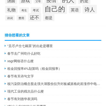
疫情
游戏
的是
汤圆
父母
自己的
诗人
礼物
英语
考试
考生
还不
都是
诗词
费用
猜你想看的文章
“且尽卢仝七碗茶”的出处是哪里
春节去广州吃什么好吃
xsgr网络语什么梗
租金回报率4%划算吗（租金回报率）
春节有关诗句文字
核污染防治概念股走强大湖股份拉升封板威派格此前涨停中电环保涨超16%江盐集团、捷强装备涨超6%消息面上东京电力公司今天决定日本核污染水下午排入海洋排放工作13点开始
现代工业的残次品什么梗
春节有刘德华表演吗