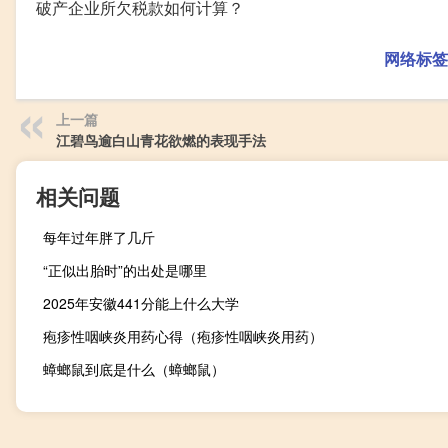
破产企业所欠税款如何计算？
网络标签
上一篇
江碧鸟逾白山青花欲燃的表现手法
相关问题
每年过年胖了几斤
“正似出胎时”的出处是哪里
2025年安徽441分能上什么大学
疱疹性咽峡炎用药心得（疱疹性咽峡炎用药）
蟑螂鼠到底是什么（蟑螂鼠）