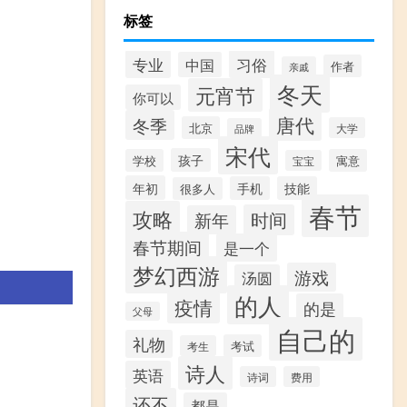
标签
专业
习俗
中国
作者
亲戚
冬天
元宵节
你可以
唐代
冬季
北京
大学
品牌
宋代
孩子
学校
寓意
宝宝
年初
手机
技能
很多人
春节
攻略
时间
新年
春节期间
是一个
梦幻西游
游戏
汤圆
的人
疫情
的是
父母
自己的
礼物
考试
考生
诗人
英语
诗词
费用
还不
都是