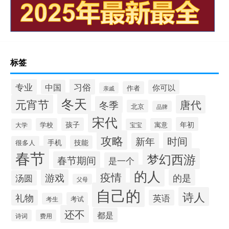
标签
专业
习俗
中国
你可以
作者
亲戚
冬天
元宵节
唐代
冬季
北京
品牌
宋代
年初
孩子
学校
寓意
大学
宝宝
攻略
时间
新年
手机
技能
很多人
春节
梦幻西游
春节期间
是一个
的人
疫情
游戏
的是
汤圆
父母
自己的
诗人
礼物
英语
考试
考生
还不
都是
诗词
费用