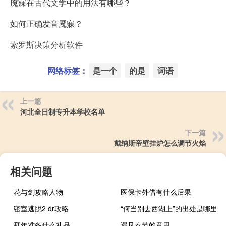
魇寐在古代文学中的用法有哪些？
如何正确发音魇寐？
索罗斯决策分析软件
网络标签：
是一个
的是
词语
上一篇
河北全日制专升本学校名单
下一篇
戴纳斯帝壁挂炉怎么调节火焰
相关问题
花与剑攻略人物
医保卡外借有什么后果
密室逃脱2 dr攻略
“何当别去西湖上”的出处是哪里
拜年准备什么礼品
遇见春节的意思