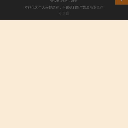
会及时纠正，谢谢
本站仅为个人兴趣爱好，不接盈利性广告及商业合作
小男孩