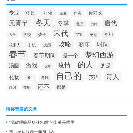
专业
习俗
中国
你可以
作者
亲戚
冬天
元宵节
唐代
冬季
北京
品牌
宋代
年初
孩子
学校
寓意
大学
宝宝
攻略
时间
新年
手机
技能
很多人
春节
梦幻西游
春节期间
是一个
的人
疫情
游戏
的是
汤圆
父母
自己的
诗人
礼物
英语
考试
考生
还不
都是
诗词
费用
猜你想看的文章
“我欲呼吸晶华驻朱颜”的出处是哪里
事业单位联考一年有几次