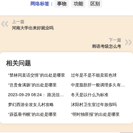
网络标签：
事物
功能
区别
上一篇
河南大学出来好就业吗
下一篇
韩语考级怎么考
相关问题
“禁林同直话交情”的出处是哪里
过年是不是不能卖双色球
“岂贵食满肠”的出处是哪里
中度脂肪肝一般调理多久有改善（中度脂肪肝一般多久恢复）
2023-09-29 08:24： 路况信息：2023年9月29日8时19分，京港澳高速潭耒（潭衡）段株洲西收费站附近以南K1550处北往南因车流量大造成交通通行缓慢，交通恢复正常通行时间待定。 ​​​
冬天是以什么为标准
梦幻西游全攻女儿村攻略
沭阳村卫生室过年放假吗
“薜荔垂书幌”的出处是哪里
“明时独匪报”的出处是哪里