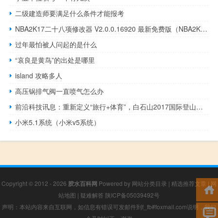
二级建造师要满足什么条件才能报考
NBA2K17二十八项修改器 V2.0.0.16920 最新免费版（NBA2K17二十八项修改器 V2.0.0.16920 最新免费版功能简介）
过年最怕被人问起的是什么
“哀良是黄鸟”的出处是哪里
island 攻略多人
高压锅排气阀一直喷气怎么办
前沿科技讯息：重新定义“旅行+体育”，白石山2017国际登山节顺利举办
小米5.1系统（小米v5系统）
Copyright © 2012 - 2026
胶水百科网
Powered by
网站分类目录
|
精选推荐文章
|
网
站地图
|
疑难解答
陕ICP备05039492号
声明：本站内容来自互联网，如信息有错误可发邮件到f_fb#foxmail.com说明，我们