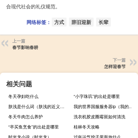
合现代社会的礼仪规范。
网络标签：
方式
辞旧迎新
长辈
上一篇
春节影响春耕
下一篇
怎样迎春节
相关问题
冬天孕妇吃什么
“小字珠玑”的出处是哪里
肤浅是什么词（肤浅的近义词）
我的世界国服服务器ip（我的世界国服服务器）
冬天牛肉怎么养护
洗衣机胶皮圈霉斑如何清洗
“卒买鱼烹食”的出处是哪里
桂林冬天攻略
时光龙小说（时光龙）
过年运气饺子里面放什么