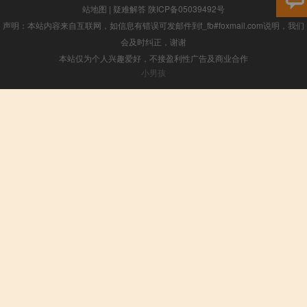
站地图
|
疑难解答
陕ICP备05039492号
声明：本站内容来自互联网，如信息有错误可发邮件到f_fb#foxmail.com说明，我们
会及时纠正，谢谢
本站仅为个人兴趣爱好，不接盈利性广告及商业合作
小男孩