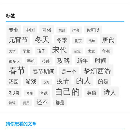
标签
专业
习俗
中国
你可以
作者
亲戚
冬天
元宵节
唐代
冬季
北京
品牌
宋代
年初
孩子
学校
寓意
大学
宝宝
攻略
时间
新年
手机
技能
很多人
春节
梦幻西游
春节期间
是一个
的人
疫情
游戏
的是
汤圆
父母
自己的
诗人
礼物
英语
考试
考生
还不
都是
诗词
费用
猜你想看的文章