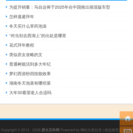
为提升销量：马自达将于2025年在中国推出插混版车型
怎样逃避拜年
冬天买什么草药泡澡
“何当别去西湖上”的出处是哪里
花式拜年教程
类似庶女攻略的文
普通树能活到多大年纪
梦幻西游秒四技能效果
湖南冬天泡菜有哪些菜
大年30看望老人合适吗
Copyright © 2012 - 2026
胶水百科网
Powered by
网站分类目录
|
精选推荐文章
|
网