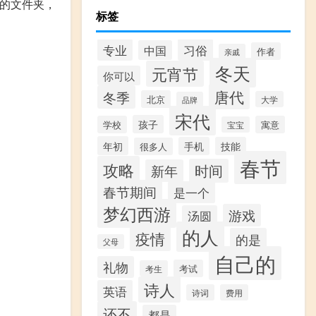
件的文件夹，
标签
专业
习俗
中国
作者
亲戚
冬天
元宵节
你可以
唐代
冬季
北京
大学
品牌
宋代
孩子
学校
寓意
宝宝
年初
手机
技能
很多人
春节
攻略
时间
新年
春节期间
是一个
梦幻西游
游戏
汤圆
的人
疫情
的是
父母
自己的
礼物
考试
考生
诗人
英语
诗词
费用
还不
都是