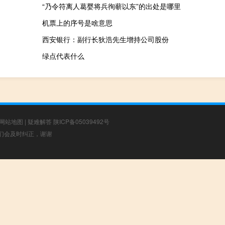
“乃令符离人葛婴将兵徇蕲以东”的出处是哪里
机票上的序号是啥意思
西安银行：副行长狄浩先生增持公司股份
绿点代表什么
网站地图
|
疑难解答
陕ICP备05039492号
，我们会及时纠正，谢谢