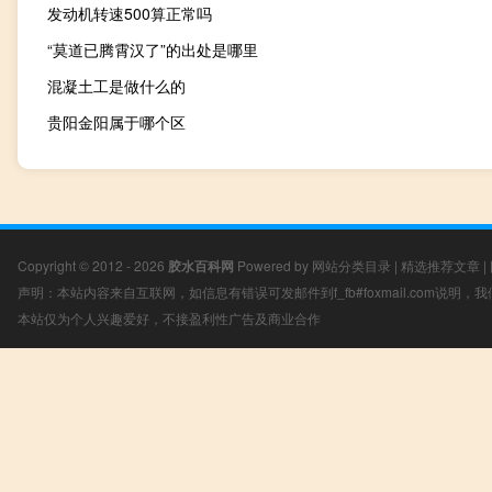
发动机转速500算正常吗
“莫道已腾霄汉了”的出处是哪里
混凝土工是做什么的
贵阳金阳属于哪个区
Copyright © 2012 - 2026
胶水百科网
Powered by
网站分类目录
|
精选推荐文章
|
声明：本站内容来自互联网，如信息有错误可发邮件到f_fb#foxmail.com说明
本站仅为个人兴趣爱好，不接盈利性广告及商业合作