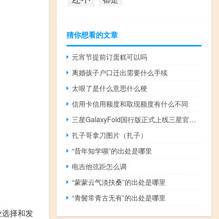
猜你想看的文章
元宵节提前订蛋糕可以吗
离婚孩子户口迁出需要什么手续
太哏了是什么意思什么梗
信用卡信用额度和取现额度有什么不同
三星GalaxyFold国行版正式上线三星官方网站
扎子哥拿刀图片（扎子）
“昔年知学嚬”的出处是哪里
电吉他弦距怎么调
“蒙蒙云气淡扶桑”的出处是哪里
“青鬓常青古无有”的出处是哪里
业选择和发