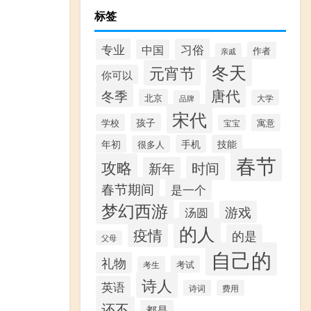
标签
专业
习俗
中国
作者
亲戚
冬天
元宵节
你可以
唐代
冬季
北京
大学
品牌
宋代
孩子
学校
寓意
宝宝
年初
手机
技能
很多人
春节
攻略
时间
新年
春节期间
是一个
梦幻西游
游戏
汤圆
的人
疫情
的是
父母
自己的
礼物
考试
考生
诗人
英语
诗词
费用
还不
都是