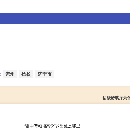
：
兖州
技校
济宁市
悟饭游戏厅为
“群中驽顿增高价”的出处是哪里