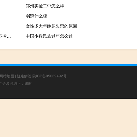
郑州实验二中怎么样
弱鸡什么梗
女性多大年龄尿失禁的原因
宏章出版·2013江苏省公务员录用考试教材(关于宏章出版·2013江苏省公务员录用考试教材简述)
中国少数民族过年怎么过
网站地图
|
疑难解答
陕ICP备05039492号
，我们会及时纠正，谢谢