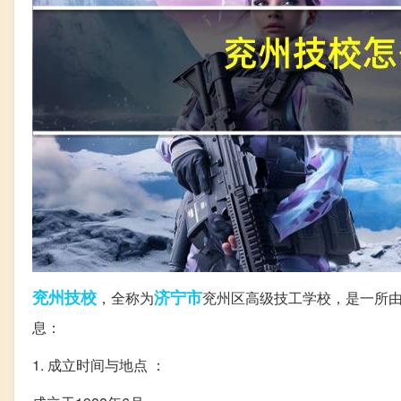
兖州
技校
济宁市
，全称为
兖州区高级技工学校，是一所
息：
1. 成立时间与地点 ：