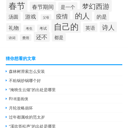
春节
梦幻西游
春节期间
是一个
的人
疫情
游戏
的是
汤圆
父母
自己的
诗人
礼物
英语
考试
考生
还不
都是
诗词
费用
猜你想看的文章
森林树滑索怎么安装
不粘锅炒锅哪个好
“掩映生云烟”的出处是哪里
R18漫画侠
月轮攻略崩坏
过年都属啥的范太岁
“溪吹答松声”的出处是哪里