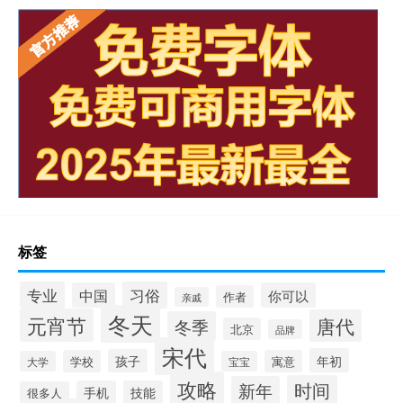
标签
专业
习俗
中国
你可以
作者
亲戚
冬天
元宵节
唐代
冬季
北京
品牌
宋代
年初
孩子
学校
寓意
大学
宝宝
攻略
时间
新年
手机
技能
很多人