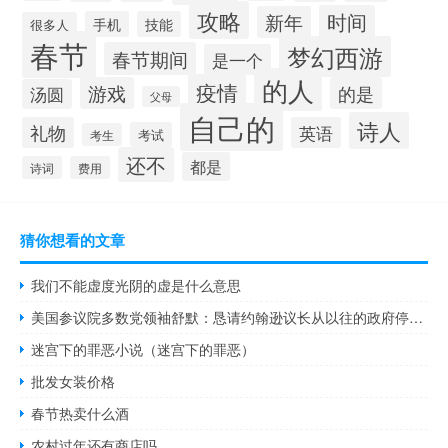
攻略
时间
新年
手机
技能
很多人
春节
梦幻西游
春节期间
是一个
的人
疫情
游戏
的是
汤圆
父母
自己的
诗人
礼物
英语
考试
考生
还不
都是
诗词
费用
猜你想看的文章
我们不能虚度光阴的虚是什么意思
美国参议院多数党领袖舒默：恳请约翰逊议长从以往的政府停摆中吸取教训
迷宫下的罪恶小说（迷宫下的罪恶）
批发女装价格
春节热卖什么酒
农村过年还有商店吗