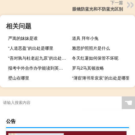
下一篇
眼镜防蓝光和不防蓝光区别
相关问题
严嵩的妹妹是谁
道具 拜年小兔
“人道恶盈”的出处是哪里
雅思护照照片是什么
“吾对孰与杜老起九原”的出处是哪里
冬天红薯如何保管不坏呢
报考中外合作办学能读到英国华威大学的课程吗
罗马2马其顿攻略
壁山在哪里
“薄宦簿书常衮衮”的出处是哪里
☚
公告