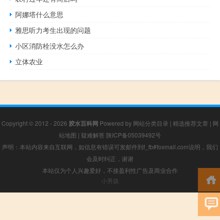
阿娜塔什么意思
雅思听力考生出现的问题
小区消防栓没水怎么办
立体农业
Copyright © 2012 - 2026
胶水百科网
Powered by
网站分类目录
|
精选推荐文章
|
网
站地图
|
疑难解答
陕ICP备05039492号
声明：本站内容来自互联网，如信息有错误可发邮件到f_fb#foxmail.com说明，我们
会及时纠正，谢谢
本站仅为个人兴趣爱好，不接盈利性广告及商业合作
小男孩