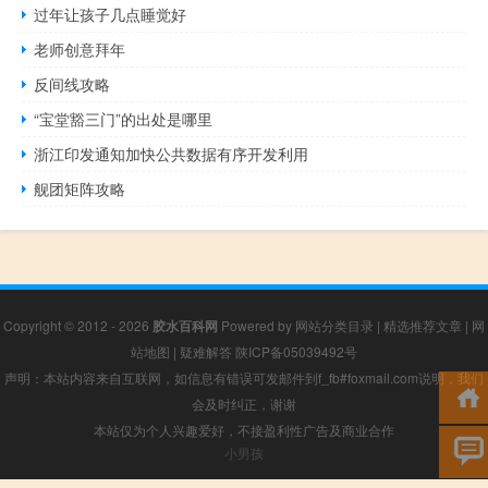
过年让孩子几点睡觉好
老师创意拜年
反间线攻略
“宝堂豁三门”的出处是哪里
浙江印发通知加快公共数据有序开发利用
舰团矩阵攻略
Copyright © 2012 - 2026
胶水百科网
Powered by
网站分类目录
|
精选推荐文章
|
网
站地图
|
疑难解答
陕ICP备05039492号
声明：本站内容来自互联网，如信息有错误可发邮件到f_fb#foxmail.com说明，我们
会及时纠正，谢谢
本站仅为个人兴趣爱好，不接盈利性广告及商业合作
小男孩