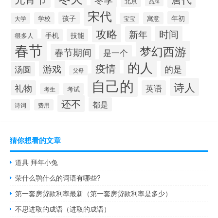
北京
品牌
宋代
年初
孩子
学校
寓意
大学
宝宝
攻略
时间
新年
手机
技能
很多人
春节
梦幻西游
春节期间
是一个
的人
疫情
游戏
的是
汤圆
父母
自己的
诗人
礼物
英语
考试
考生
还不
都是
诗词
费用
猜你想看的文章
道具 拜年小兔
荣什么鹗什么的词语有哪些?
第一套房贷款利率最新（第一套房贷款利率是多少）
不思进取的成语（进取的成语）