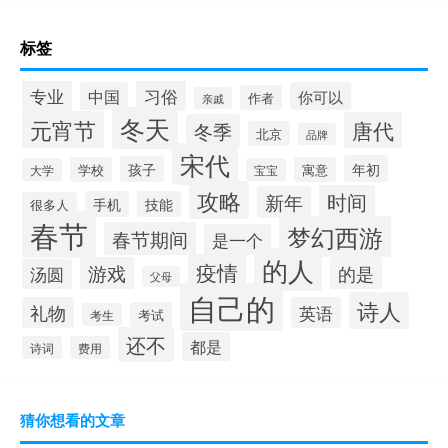
标签
专业
习俗
中国
你可以
作者
亲戚
冬天
元宵节
唐代
冬季
北京
品牌
宋代
年初
孩子
学校
寓意
大学
宝宝
攻略
时间
新年
手机
技能
很多人
春节
梦幻西游
春节期间
是一个
的人
疫情
游戏
的是
汤圆
父母
自己的
诗人
礼物
英语
考试
考生
还不
都是
诗词
费用
猜你想看的文章