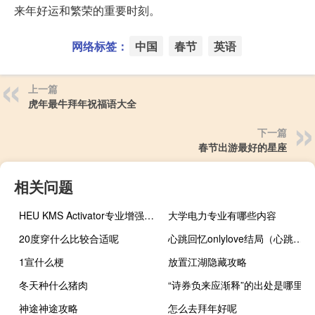
来年好运和繁荣的重要时刻。
网络标签：
中国
春节
英语
上一篇
虎年最牛拜年祝福语大全
下一篇
春节出游最好的星座
相关问题
HEU KMS Activator专业增强版 V26.1.0 吾爱破解版（HEU KMS Activator专业增强版 V26.1.0 吾爱破解版功能简介）
大学电力专业有哪些内容
20度穿什么比较合适呢
心跳回忆onlylove结局（心跳回忆only love）
1宣什么梗
放置江湖隐藏攻略
冬天种什么猪肉
“诗券负来应渐释”的出处是哪里
神途神途攻略
怎么去拜年好呢