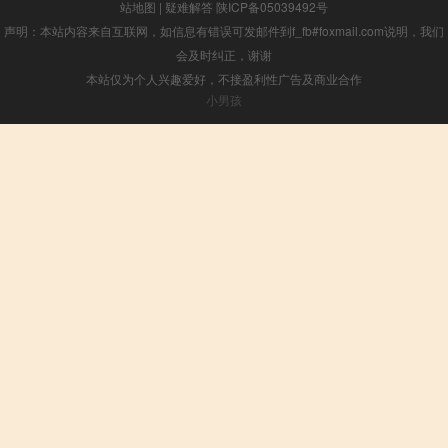
站地图
|
疑难解答
陕ICP备05039492号
声明：本站内容来自互联网，如信息有错误可发邮件到f_fb#foxmail.com说明，我们
会及时纠正，谢谢
本站仅为个人兴趣爱好，不接盈利性广告及商业合作
小男孩