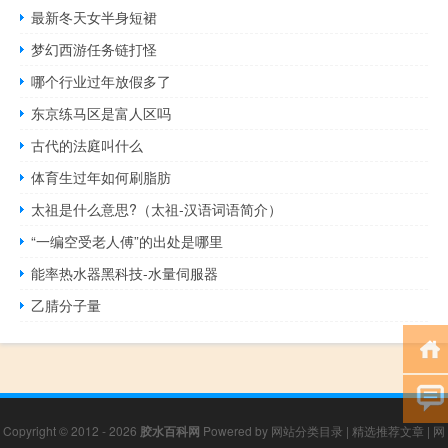
最新冬天女半身短裙
梦幻西游任务链打怪
哪个行业过年放假多了
东京练马区是富人区吗
古代的法庭叫什么
体育生过年如何刷脂肪
太祖是什么意思?（太祖-汉语词语简介）
“一编空受老人傅”的出处是哪里
能率热水器黑科技-水量伺服器
乙腈分子量
Copyright © 2012 - 2026
胶水百科网
Powered by
网站分类目录
|
精选推荐文章
|
网