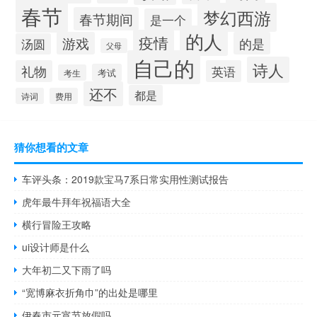
春节
梦幻西游
春节期间
是一个
的人
疫情
游戏
的是
汤圆
父母
自己的
诗人
礼物
英语
考试
考生
还不
都是
诗词
费用
猜你想看的文章
车评头条：2019款宝马7系日常实用性测试报告
虎年最牛拜年祝福语大全
横行冒险王攻略
ui设计师是什么
大年初二又下雨了吗
“宽博麻衣折角巾”的出处是哪里
伊春市元宵节放假吗