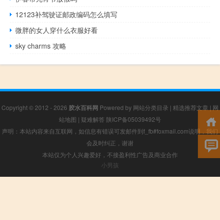
12123补驾驶证邮政编码怎么填写
微胖的女人穿什么衣服好看
sky charms 攻略
Copyright © 2012 - 2026
胶水百科网
Powered by
网站分类目录
|
精选推荐文章
|
网
站地图
|
疑难解答
陕ICP备05039492号
声明：本站内容来自互联网，如信息有错误可发邮件到f_fb#foxmail.com说明，我们
会及时纠正，谢谢
本站仅为个人兴趣爱好，不接盈利性广告及商业合作
小男孩