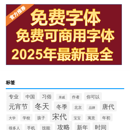
标签
专业
习俗
中国
你可以
作者
亲戚
冬天
元宵节
唐代
冬季
北京
品牌
宋代
年初
孩子
学校
寓意
大学
宝宝
攻略
时间
新年
手机
技能
很多人