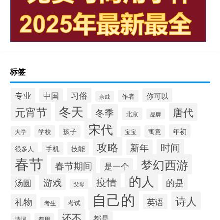
标签
专业
习俗
中国
你可以
作者
亲戚
冬天
元宵节
唐代
冬季
北京
品牌
宋代
年初
孩子
学校
寓意
大学
宝宝
攻略
时间
新年
手机
技能
很多人
春节
梦幻西游
春节期间
是一个
的人
疫情
游戏
的是
汤圆
父母
自己的
诗人
礼物
英语
考试
考生
还不
都是
诗词
费用