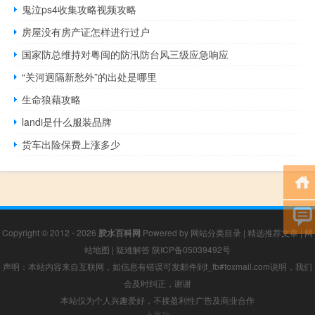
鬼泣ps4收集攻略视频攻略
房屋没有房产证怎样进行过户
国家防总维持对粤闽的防汛防台风三级应急响应
“关河迥隔新愁外”的出处是哪里
生命狼藉攻略
landi是什么服装品牌
货车出险保费上涨多少
Copyright © 2012 - 2026
胶水百科网
Powered by
网站分类目录
|
精选推荐文章
|
网
站地图
|
疑难解答
陕ICP备05039492号
声明：本站内容来自互联网，如信息有错误可发邮件到f_fb#foxmail.com说明，我们
会及时纠正，谢谢
本站仅为个人兴趣爱好，不接盈利性广告及商业合作
小男孩