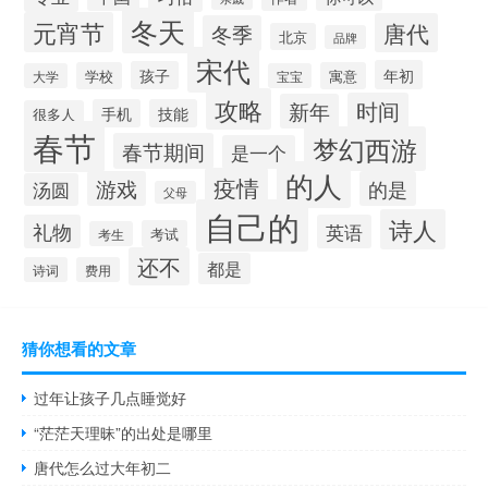
冬天
元宵节
唐代
冬季
北京
品牌
宋代
年初
孩子
学校
寓意
大学
宝宝
攻略
时间
新年
手机
技能
很多人
春节
梦幻西游
春节期间
是一个
的人
疫情
游戏
的是
汤圆
父母
自己的
诗人
礼物
英语
考试
考生
还不
都是
诗词
费用
猜你想看的文章
过年让孩子几点睡觉好
“茫茫天理昧”的出处是哪里
唐代怎么过大年初二