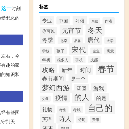
标签
这一
。
时刻
免受邪恶的
专业
习俗
中国
作者
亲戚
冬天
元宵节
你可以
唐代
冬季
北京
大学
品牌
宋代
孩子
学校
寓意
宝宝
月左右，今
年初
手机
技能
很多人
些有趣的家
春节
攻略
时间
新年
们的知识和
春节期间
是一个
梦幻西游
游戏
汤圆
的人
疫情
的是
父母
自己的
礼物
考试
考生
已经有些困
诗人
英语
诗词
费用
以守到天
还不
都是