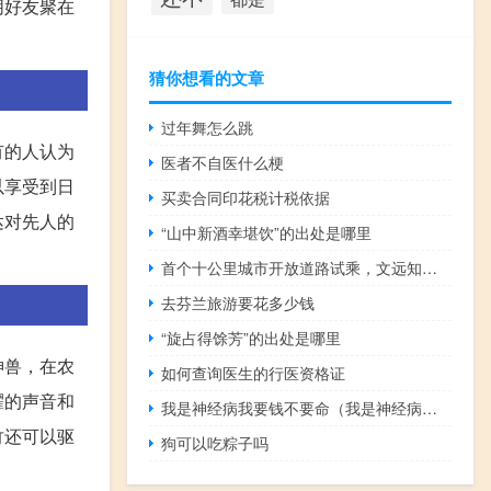
朋好友聚在
猜你想看的文章
过年舞怎么跳
有的人认为
医者不自医什么梗
以享受到日
买卖合同印花税计税依据
达对先人的
“山中新酒幸堪饮”的出处是哪里
首个十公里城市开放道路试乘，文远知行探索RoboTaxi试运营
去芬兰旅游要花多少钱
“旋占得馀芳”的出处是哪里
神兽，在农
如何查询医生的行医资格证
耀的声音和
我是神经病我要钱不要命（我是神经病我要为钱不要命）
竹还可以驱
狗可以吃粽子吗