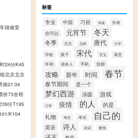
标签
专业
习俗
中国
作者
亲戚
坐车很难受
冬天
元宵节
你可以
唐代
冬季
北京
大学
品牌
宋代
孩子
学校
寓意
宝宝
年初
手机
技能
时24分K45
很多人
春节
攻略
时间
新年
动车组北京北京
春节期间
是一个
南21:34
梦幻西游
游戏
汤圆
7票价73全程
的人
疫情
的是
39分T195
父母
自己的
1/K104
礼物
考试
考生
诗人
英语
诗词
费用
还不
都是