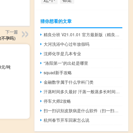
猜你想看的文章
下一篇
精良分班 V21.01.01 官方最新版（精良分班 V21.01.01 官方最新版功能简介）
致不孕吗）
大河洗浴中心过年放假吗
沈师化学是几本专业
“洛阳第一”的出处是哪里
元/吨
squad新手攻略
金融数学属于什么学科门类
汗蒸时间多久最好 汗蒸一般蒸多长时间合适
停车大师2攻略
扫一扫识别皮肤病是什么软件（扫一扫识别皮肤病）
杭州春节开车回家怎么说