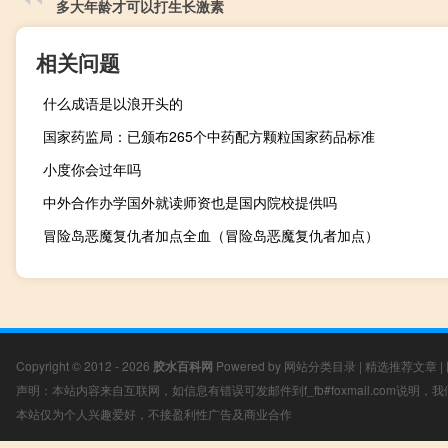
多大年龄才可以打生长激素
相关问题
什么成语是以浪开头的
国家药监局：已颁布265个中药配方颗粒国家药品标准
小度你会过年吗
中外合作办学国外就读师资也是国内院校提供吗
冒险岛恶魔复仇者加点全血（冒险岛恶魔复仇者加点）
Copyright © 2012 - 2026
胶水百科网
Powered by
网站分类目录
|
精选推荐文章
|
声明：本站内容来自互联网，如信息有错误可发邮件到f_fb#foxmail.com说明
本站仅为个人兴趣爱好，不接盈利性广告及商业合作