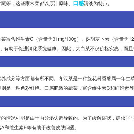
口感
时蔬等，这些家常菜都以原汁原味、
清淡为特点。
维生素C（含量为31mg/100g）、β-胡萝卜素（含量为120m
高，有助于促进消化系统健康。因此，大白菜不仅价格实惠，而且
营养成分等方面都有所不同。冬汉菜是一种旋花科番薯属一年生
菜则是一种色彩鲜艳、口感脆嫩的蔬菜，富含维生素C和纤维素
疹的情况可能是由于内分泌失调导致的。为了缓解症状，建议平
A和维生素E等有助于改善皮肤问题。