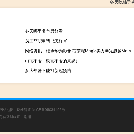
冬天吃桔子
冬天哪里养鱼最好看
员工辞职申请书怎样写
网络资讯：继承华为影像 芯荣耀Magic实力曝光超越Mate
( )而不舍（碶而不舍的意思）
多大年龄不能打新冠预苗
网站地图
|
疑难解答
陕ICP备05039492号
，我们会及时纠正，谢谢