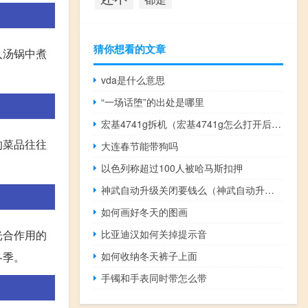
猜你想看的文章
入汤锅中煮
。
vda是什么意思
“一场话堕”的出处是哪里
宏基4741g拆机（宏基4741g怎么打开后盖）
的菜品往往
大连春节能带狗吗
以色列称超过100人被哈马斯扣押
神武自动升级关闭要钱么（神武自动升级）
如何画好冬天的图画
比亚迪汉如何关掉提示音
光合作用的
如何收纳冬天裤子上面
冬季。
手镯和手表同时带怎么带