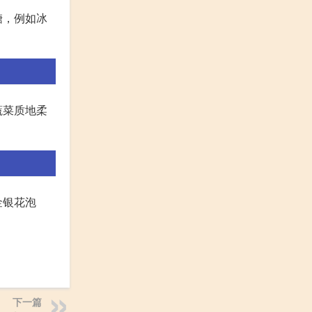
糖，例如冰
蔬菜质地柔
金银花泡
下一篇