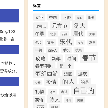
标签
专业
习俗
中国
作者
亲戚
冬天
元宵节
你可以
g/100
唐代
冬季
北京
大学
品牌
营养丰富。
宋代
孩子
学校
寓意
宝宝
年初
手机
技能
很多人
春节
攻略
时间
新年
草本植物，
春节期间
是一个
等营养成分。
梦幻西游
游戏
汤圆
的人
疫情
的是
父母
自己的
礼物
考试
考生
时饮食以清
诗人
英语
诗词
费用
还不
都是